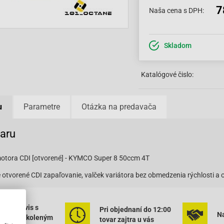
7
Naša cena s DPH:
Skladom
Katalógové čislo:
u
Parametre
Otázka na predavača
varu
otora CDI [otvorené] - KYMCO Super 8 50ccm 4T
otvorené CDI zapaľovanie, valček variátora bez obmedzenia rýchlosti a 
ený servis s
Pri objednaní do 12:00
Na
rným vyškoleným
tovar zajtra u vás