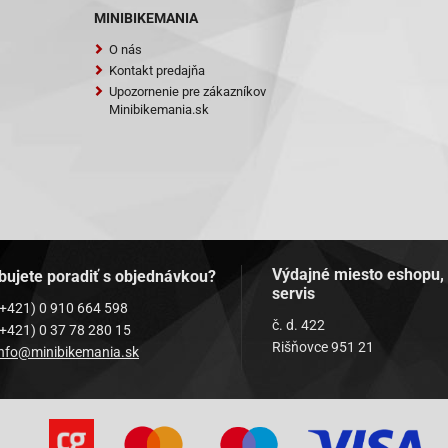
MINIBIKEMANIA
O nás
Kontakt predajňa
Upozornenie pre zákazníkov
Minibikemania.sk
Výdajné miesto eshopu,
bujete poradiť s objednávkou?
servis
(+421) 0 910 664 598
č. d. 422
(+421) 0 37 78 280 15
Rišňovce 951 21
info@minibikemania.sk