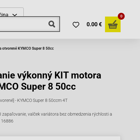
čina
0
0.00 €
ra otvorené KYMCO Super 8 50cc
anie výkonný KIT motora
MCO Super 8 50cc
tvorené] - KYMCO Super 8 50ccm 4T
 zapaľovanie, valček variátora bez obmedzenia rýchlosti a
. 16886