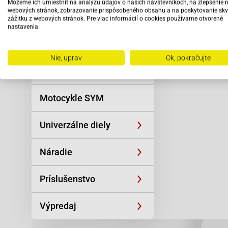
Môžeme ich umiestniť na analýzu údajov o našich návštevníkoch, na zlepšenie 
Reťaze
pers
webových stránok, zobrazovanie prispôsobeného obsahu a na poskytovanie skv
zážitku z webových stránok. Pre viac informácií o cookies používame otvorené
nastavenia.
Oblečenie a
športová výstroj
Nie, uprav
Ok, pokračujte
Skútre SYM
Motocykle SYM
Univerzálne diely
Náradie
Príslušenstvo
Výpredaj