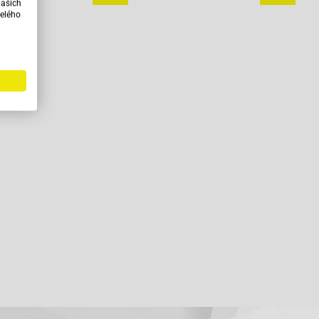
našich
onálom
elého