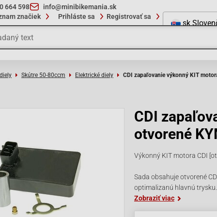
10 664 598
info@minibikemania.sk
znam značiek
Prihláste sa
Registrovať sa
sk
Sloven
diely
Skútre 50-80ccm
Elektrické diely
CDI zapaľovanie výkonný KIT moto
CDI zapaľov
otvorené KY
Výkonný KIT motora CDI [o
Sada obsahuje otvorené CDI
optimalizanú hlavnú trysku
Zobraziť viac