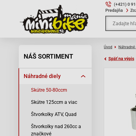
(+421) 0 9
Predajňa
Zo
Úvod
Náhradné 
NÁŠ SORTIMENT
Späť na výpis
Náhradné diely
Skútre 50-80ccm
Skútre 125ccm a viac
Štvorkolky ATV, Quad
Štvorkolky nad 260cc a
značkové