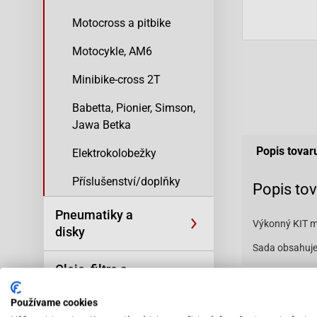
Motocross a pitbike
Motocykle, AM6
Minibike-cross 2T
Babetta, Pionier, Simson,
Jawa Betka
Popis tovar
Elektrokolobežky
Příslušenství/doplňky
Popis to
Pneumatiky a
Výkonný KIT m
disky
Sada obsahuje 
Oleje, filtre a
kozmetika
Vybav
Používame cookies
odbo