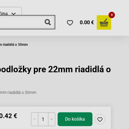
čina
0
0.00 €
m riadidlá o 30mm
podložky pre 22mm riadidlá o
8mm riadidlá o 30mm
0.42 €
Do košíka