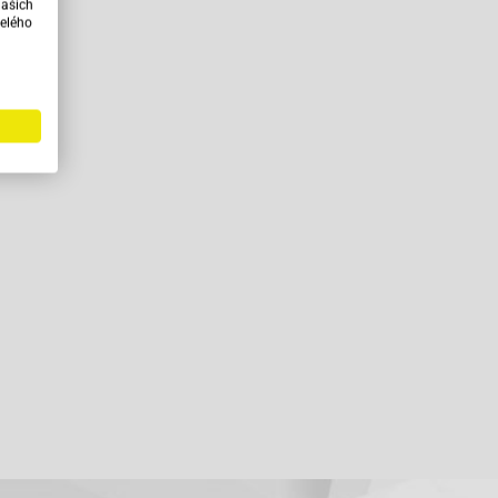
našich
elého