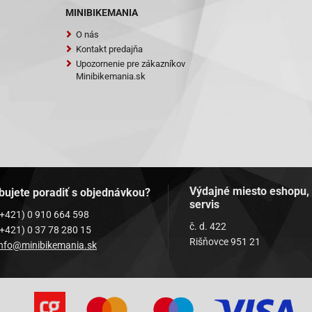
MINIBIKEMANIA
O nás
Kontakt predajňa
Upozornenie pre zákazníkov
Minibikemania.sk
Výdajné miesto eshopu,
bujete poradiť s objednávkou?
servis
(+421) 0 910 664 598
č. d. 422
(+421) 0 37 78 280 15
Rišňovce 951 21
info@minibikemania.sk