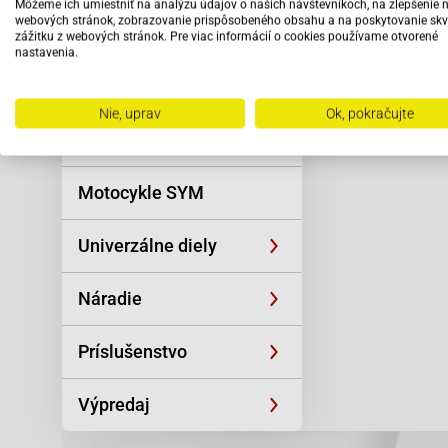
Môžeme ich umiestniť na analýzu údajov o našich návštevníkoch, na zlepšenie 
Reťaze
webových stránok, zobrazovanie prispôsobeného obsahu a na poskytovanie skv
zážitku z webových stránok. Pre viac informácií o cookies používame otvorené
nastavenia.
Oblečenie a
športová výstroj
Nie, uprav
Ok, pokračujte
Skútre SYM
Motocykle SYM
Univerzálne diely
Náradie
Príslušenstvo
Výpredaj