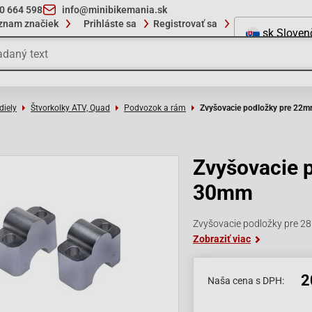
10 664 598
info@minibikemania.sk
znam značiek
Prihláste sa
Registrovať sa
sk
Sloven
diely
Štvorkolky ATV, Quad
Podvozok a rám
Zvyšovacie podložky pre 22m
Zvyšovacie 
30mm
Zvyšovacie podložky pre 2
Zobraziť viac
2
Naša cena s DPH: