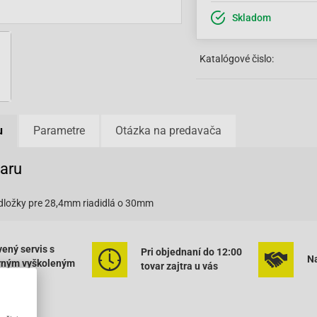
Skladom
Katalógové čislo:
u
Parametre
Otázka na predavača
varu
dložky pre 28,4mm riadidlá o 30mm
ený servis s
Pri objednaní do 12:00
Na
rným vyškoleným
tovar zajtra u vás
onálom