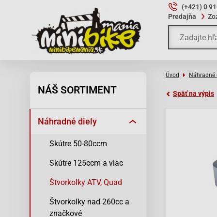
(+421) 0 9
Predajňa
Zo
Úvod
Náhradné 
NÁŠ SORTIMENT
Späť na výpis
Náhradné diely
Skútre 50-80ccm
Skútre 125ccm a viac
Štvorkolky ATV, Quad
Štvorkolky nad 260cc a
značkové