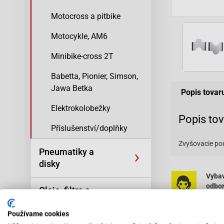
Motocross a pitbike
Motocykle, AM6
Minibike-cross 2T
Babetta, Pionier, Simson,
Jawa Betka
Popis tovar
Elektrokolobežky
Popis to
Příslušenství/doplňky
Zvyšovacie po
Pneumatiky a
disky
Vybav
odbo
Oleje, filtre a
pers
kozmetika
Používame cookies