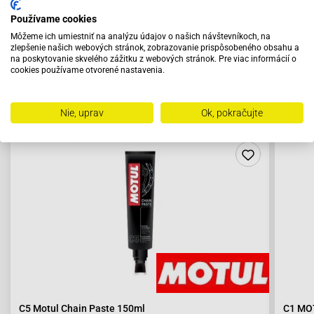
Používame cookies
Môžeme ich umiestniť na analýzu údajov o našich návštevníkoch, na
zlepšenie našich webových stránok, zobrazovanie prispôsobeného obsahu a
na poskytovanie skvelého zážitku z webových stránok. Pre viac informácií o
cookies používame otvorené nastavenia.
Odporúčame zakúpiť s výrobkom
Nie, uprav
Ok, pokračujte
C5 Motul Chain Paste 150ml
C1 MOT