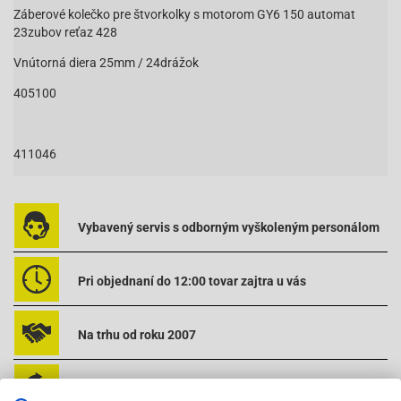
Záberové kolečko pre štvorkolky s motorom GY6 150 automat
23zubov reťaz 428
Vnútorná diera 25mm / 24drážok
405100
411046
Vybavený servis s odborným vyškoleným personálom
Pri objednaní do 12:00 tovar zajtra u vás
Na trhu od roku 2007
Skladom 11288 položiek