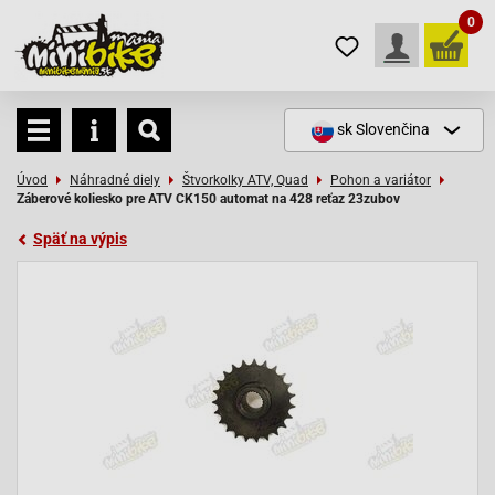
0
sk
Slovenčina
Úvod
Náhradné diely
Štvorkolky ATV, Quad
Pohon a variátor
Záberové koliesko pre ATV CK150 automat na 428 reťaz 23zubov
Späť na výpis