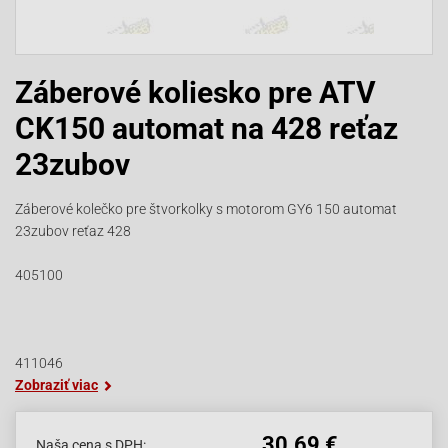
Záberové koliesko pre ATV
CK150 automat na 428 reťaz
23zubov
Záberové kolečko pre štvorkolky s motorom GY6 150 automat
23zubov reťaz 428
405100
411046
Zobraziť viac
30.69 €
Naša cena s DPH: