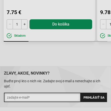
7.75 €
9.78
Do košíka
Skladom
Sk
ZĽAVY, AKCIE, NOVINKY?
Buďte prvý kto o nich vie. Zadajte svoj e-mail a nenechajte si ich
ujsť.