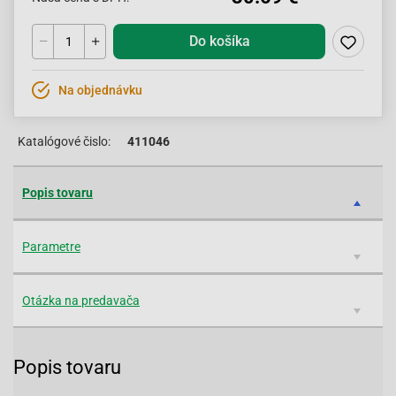
Do košíka
Na objednávku
Katalógové čislo:
411046
Popis tovaru
Parametre
Otázka na predavača
Popis tovaru