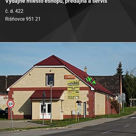
Výdajné miesto eshopu, predajňa a servis
č. d. 422
Rišňovce 951 21