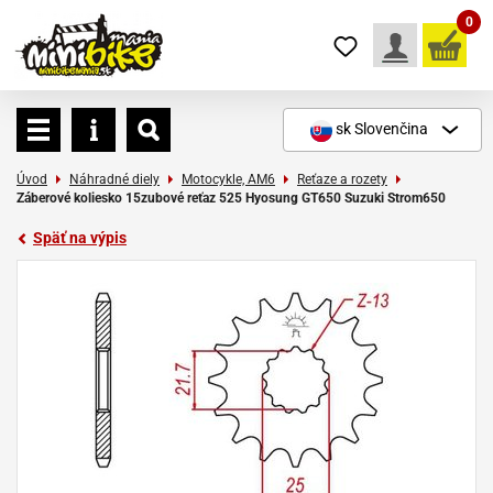
0
sk
Slovenčina
Úvod
Náhradné diely
Motocykle, AM6
Reťaze a rozety
Záberové koliesko 15zubové reťaz 525 Hyosung GT650 Suzuki Strom650
Späť na výpis