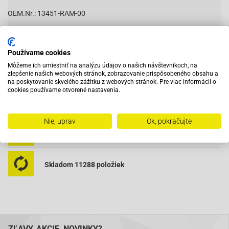
OEM.Nr.: 13451-RAM-00
Rozmery: 21,5 x 15cm
Používame cookies
Môžeme ich umiestniť na analýzu údajov o našich návštevníkoch, na
Vybavený servis s odborným vyškoleným personálom
zlepšenie našich webových stránok, zobrazovanie prispôsobeného obsahu a
na poskytovanie skvelého zážitku z webových stránok. Pre viac informácií o
cookies používame otvorené nastavenia.
Pri objednaní do 12:00 tovar zajtra u vás
Nie, uprav
Ok, pokračujte
Na trhu od roku 2007
Skladom 11288 položiek
ZĽAVY, AKCIE, NOVINKY?