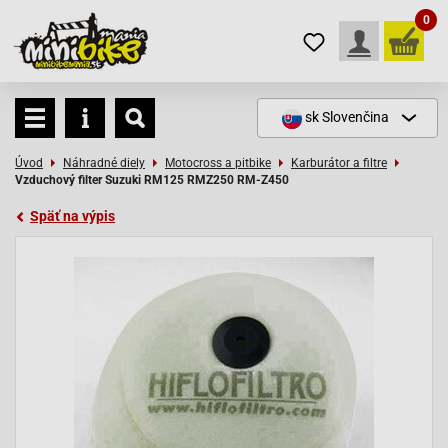
0
sk
Slovenčina
Úvod
Náhradné diely
Motocross a pitbike
Karburátor a filtre
Vzduchový filter Suzuki RM125 RMZ250 RM-Z450
Späť na výpis