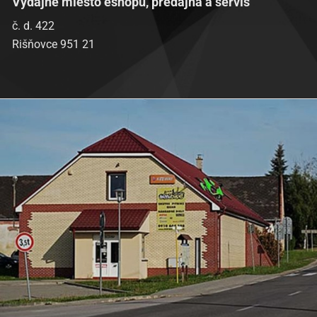
Výdajné miesto eshopu, predajňa a servis
č. d. 422
Rišňovce 951 21