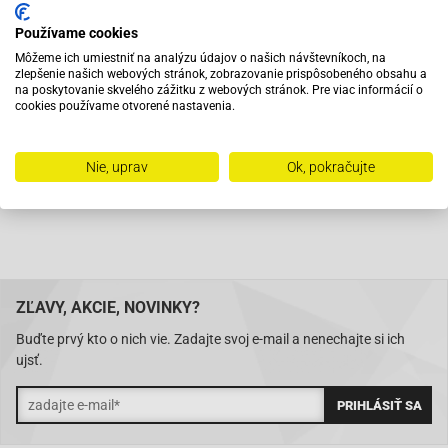
Vybavený servis s odborným vyškoleným personálom
Používame cookies
Môžeme ich umiestniť na analýzu údajov o našich návštevníkoch, na
Pri objednaní do 12:00 tovar zajtra u vás
zlepšenie našich webových stránok, zobrazovanie prispôsobeného obsahu a
na poskytovanie skvelého zážitku z webových stránok. Pre viac informácií o
cookies používame otvorené nastavenia.
Na trhu od roku 2007
Nie, uprav
Ok, pokračujte
Skladom 11288 položiek
ZĽAVY, AKCIE, NOVINKY?
Buďte prvý kto o nich vie. Zadajte svoj e-mail a nenechajte si ich
ujsť.