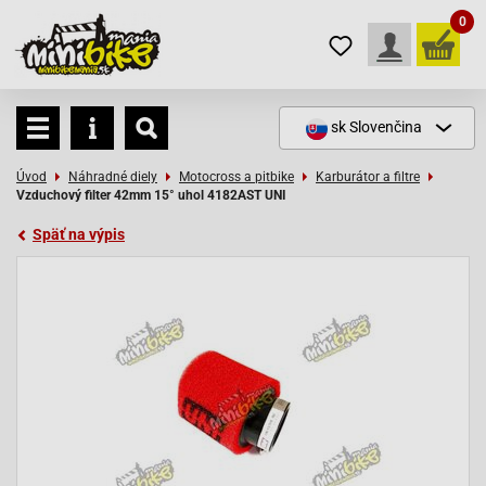
0
sk
Slovenčina
Úvod
Náhradné diely
Motocross a pitbike
Karburátor a filtre
Vzduchový filter 42mm 15° uhol 4182AST UNI
Späť na výpis