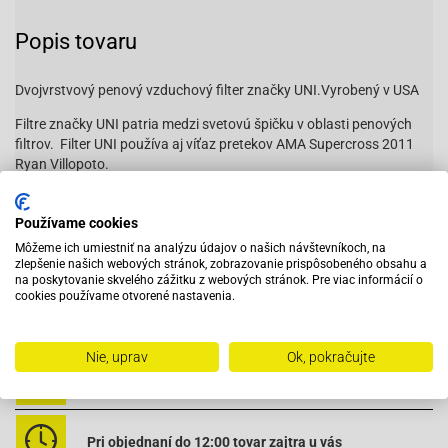
Popis tovaru
Dvojvrstvový penový vzduchový filter značky UNI.Vyrobený v USA
Filtre značky UNI patria medzi svetovú špičku v oblasti penových
filtrov. Filter UNI používa aj víťaz pretekov AMA Supercross 2011
Ryan Villopoto.
Priemer na karburátor: 42mm-45mm
Používame cookies
Dĺžka filtra: 105mm
Môžeme ich umiestniť na analýzu údajov o našich návštevníkoch, na
zlepšenie našich webových stránok, zobrazovanie prispôsobeného obsahu a
Priemer filtra: 89mm
na poskytovanie skvelého zážitku z webových stránok. Pre viac informácií o
cookies používame otvorené nastavenia.
Uhol osadenia 15° UP4182AST
Nie, uprav
Ok, pokračujte
Vybavený servis s odborným vyškoleným personálom
Pri objednaní do 12:00 tovar zajtra u vás