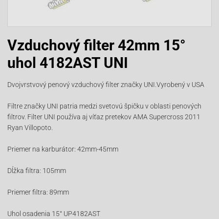
Vzduchový filter 42mm 15°
uhol 4182AST UNI
Dvojvrstvový penový vzduchový filter značky UNI.Vyrobený v USA
Filtre značky UNI patria medzi svetovú špičku v oblasti penových
filtrov. Filter UNI používa aj víťaz pretekov AMA Supercross 2011
Ryan Villopoto.
Priemer na karburátor: 42mm-45mm
Dĺžka filtra: 105mm
Priemer filtra: 89mm
Uhol osadenia 15° UP4182AST