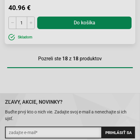
40.96 €
Do košíka
Skladom
Pozreli ste
18
z
18
produktov
ZĽAVY, AKCIE, NOVINKY?
Buďte prvý kto o nich vie. Zadajte svoj e-mail a nenechajte si ich
ujsť.