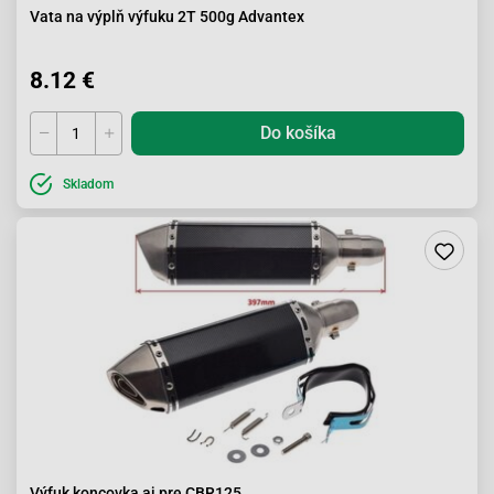
Vata na výplň výfuku 2T 500g Advantex
8.12 €
Do košíka
Skladom
Výfuk koncovka aj pre CBR125