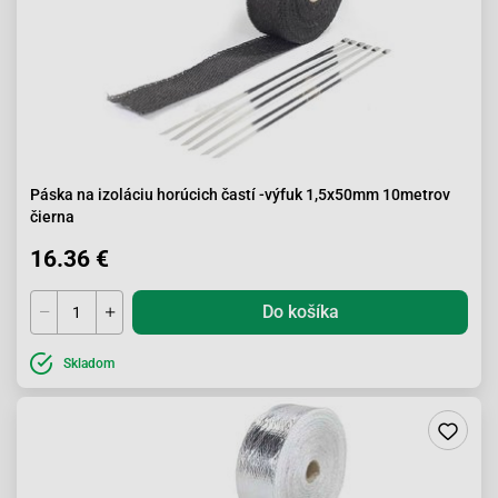
Páska na izoláciu horúcich častí -výfuk 1,5x50mm 10metrov
čierna
16.36 €
Do košíka
Skladom