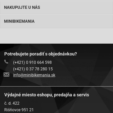
Baotian BT49QT-9F3-Eagle
NAKUPUJTE U NÁS
Baotian BT49QT-9R1-
Baotian BT49QT-9R3-
MINIBIKEMANIA
Baotian-BT49QT-9S1
Baotian-BT49QT-9S3
Baotian BT50QT-9-Ecobike
Potrebujete poradiť s objednávkou?
Benzhou-City Star (YY50QT)
(+421) 0 910 664 598
Benzhou-Formula 2000 (YY50QT-6A)
(+421) 0 37 78 280 15
Benzhou-Formula One (YY50QT-6)
info@minibikemania.sk
Benzhou-YY50QT-14
Benzhou-YY50QT-26
Výdajné miesto eshopu, predajňa a servis
Buffalo Wind 50
č. d. 422
Dazon Diamondback 50-4T
Rišňovce 951 21