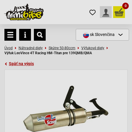
0
sk
Slovenčina
Úvod
Náhradné diely
Skútre 50-80ccm
Výfukové diely
Výfuk LeoVince 4T Racing HM-Titan pre 139QMB/QMA
Späť na výpis