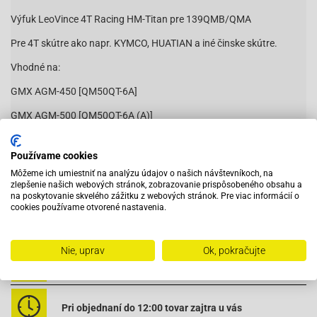
Výfuk LeoVince 4T Racing HM-Titan pre 139QMB/QMA
Pre 4T skútre ako napr. KYMCO, HUATIAN a iné činske skútre.
Vhodné na:
GMX AGM-450 [QM50QT-6A]
GMX AGM-500 [QM50QT-6A (A)]
Baja BE500-50 4T
Používame cookies
Baja SC50-Suncity 4T VIN LAW / LXKS
Môžeme ich umiestniť na analýzu údajov o našich návštevníkoch, na
zlepšenie našich webových stránok, zobrazovanie prispôsobeného obsahu a
Baja SC50-Suncity 4T VIN LWGT
na poskytovanie skvelého zážitku z webových stránok. Pre viac informácií o
Čítať viac
cookies používame otvorené nastavenia.
Baotian BT49QT-12A1-Rebel
Baotian BT49QT-12C1-
Nie, uprav
Ok, pokračujte
Baotian BT49QT-12D-Hero
Vybavený servis s odborným vyškoleným personálom
Baotian-BT49QT-12E Rocky
Baotian-BT49QT-12F Tanco
Pri objednaní do 12:00 tovar zajtra u vás