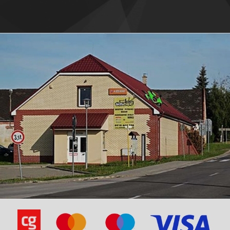
Eppel GMX-50 4-Takt
Ering-Smart Rider 50
Explorer (A.T.)-City Star (YY50QT)
Explorer (A.T.)-Formula 2000 (YY50QT-6A)
Explorer (A.T.)-Formula One (YY50QT-6)
Explorer (A.T.)-Level 100 (ZS50QT)
Explorer (A.T.)-Wild Eagle (ZS50QT)
Flex-Tech Dolphin 50 4T
Flex Tech Fun 50-4T
Flex Tech Hurrican X1-4T (JL50QT-4)
Flex-Tech Hurrican X2 (YY50QT-26)
Flex-Sprint Tech-10 50 (SK50QT-A)
Flex-Sprint Tech-12 50 (SK50QT-B)