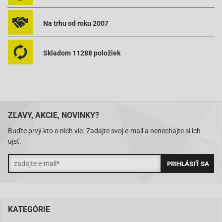
Baotian BT49QT-12G-
Na trhu od roku 2007
Baotian BT49QT-12P1-Tiger
Baotian BT49QT-20A2-
Skladom 11288 položiek
Baotian BT49QT-2A-Big Panther
Baotian BT49QT-2C-Falcon
Baotian BT49QT-3-
Baotian BT49QT-6A1-
ZĽAVY, AKCIE, NOVINKY?
Baotian BT49QT-6A4-
Buďte prvý kto o nich vie. Zadajte svoj e-mail a nenechajte si ich
ujsť.
Baotian BT49QT-6B1-
Baotian BT49QT-6B4-
Baotian BT49QT-7-Smart Rider
Baotian BT49QT-9-Sprint
KATEGÓRIE
Baotian BT49QT-9F1-Eagle