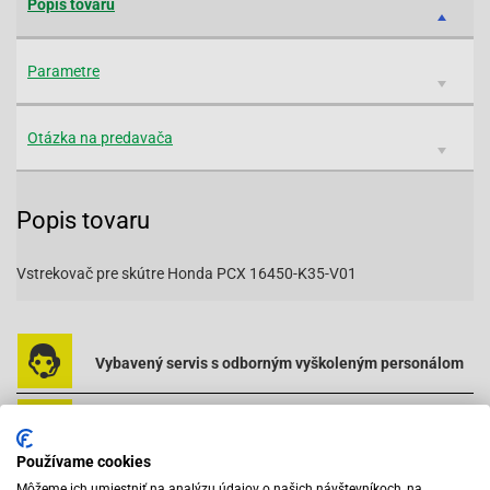
Popis tovaru
Parametre
Otázka na predavača
Popis tovaru
Vstrekovač pre skútre Honda PCX 16450-K35-V01
Vybavený servis s odborným vyškoleným personálom
Pri objednaní do 12:00 tovar zajtra u vás
Používame cookies
Môžeme ich umiestniť na analýzu údajov o našich návštevníkoch, na