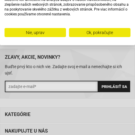
Na trhu od roku 2007
zlepšenie našich webových stránok, zobrazovanie prispôsobeného obsahu a
na poskytovanie skvelého zážitku z webových stránok. Pre viac informácií o
cookies používame otvorené nastavenia.
Skladom 11288 položiek
Nie, uprav
Ok, pokračujte
ZĽAVY, AKCIE, NOVINKY?
Buďte prvý kto o nich vie. Zadajte svoj e-mail a nenechajte si ich
ujsť.
KATEGÓRIE
NAKUPUJTE U NÁS