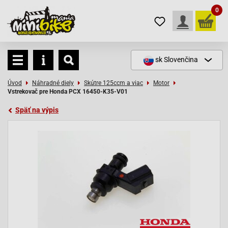
0
sk
Slovenčina
Úvod
Náhradné diely
Skútre 125ccm a viac
Motor
Vstrekovač pre Honda PCX 16450-K35-V01
Späť na výpis