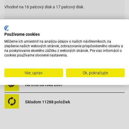
Vhodné na 16 palcový disk a 17 palcový disk.
MO505-04
Používame cookies
Môžeme ich umiestniť na analýzu údajov o našich návštevníkoch, na
zlepšenie našich webových stránok, zobrazovanie prispôsobeného obsahu a
Vybavený servis s odborným vyškoleným personálom
na poskytovanie skvelého zážitku z webových stránok. Pre viac informácií o
cookies používame otvorené nastavenia.
Pri objednaní do 12:00 tovar zajtra u vás
Nie, uprav
Ok, pokračujte
Na trhu od roku 2007
Skladom 11288 položiek