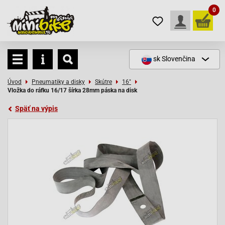
0
sk
Slovenčina
Úvod
Pneumatiky a disky
Skútre
16"
Vložka do ráfku 16/17 šírka 28mm páska na disk
Späť na výpis