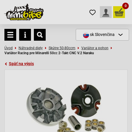
0
sk
Slovenčina
Úvod
Náhradné diely
Skútre 50-80ccm
Variátor a pohon
Variátor Racing pre Minarelli 50cc 2-Takt CNC V.2 Naraku
Späť na výpis