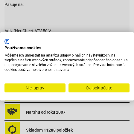
Pasuje na:
Adly (Her Chee)-ATV 50 V
Adly (Her Chee)-Silver Fox
Adly (Her Chee)-TB 50 (Thunder Bike)
Používame cookies
Čítať viac
Aeon-Cobra 50
Môžeme ich umiestniť na analýzu údajov o našich návštevníkoch, na
zlepšenie našich webových stránok, zobrazovanie prispôsobeného obsahu a
Aeon-Minikolt 50
na poskytovanie skvelého zážitku z webových stránok. Pre viac informácií o
Aeon-Revo 50
cookies používame otvorené nastavenia.
Aeon-Revo II 50
Vybavený servis s odborným vyškoleným personálom
Aprilia-Amico 50 (91-92)
Aprilia-Amico 50 (93-)
Nie, uprav
Ok, pokračujte
Aprilia-Amico 50 GL
Pri objednaní do 12:00 tovar zajtra u vás
Aprilia-Amico Sport 50
Aprilia-Area 51
Na trhu od roku 2007
Aprilia-Gulliver 50 AC
Aprilia-Gulliver 50 LC
Aprilia-Rally 50 AC
Skladom 11288 položiek
Aprilia-Rally 50 LC