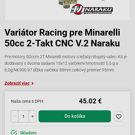
Variátor Racing pre Minarelli
50cc 2-Takt CNC V.2 Naraku
Pre motory 50ccm 2T Minarelli motory s ležatý/stojatý valec. Kit je
dodávaný s dvoma sadami 15x12 valčekmi hmotnosti 5.5 g a
6,0g.NK900.97 dĺžka valčeka 38mm celkový priemer:95mm
Zobraziť viac
45.02 €
Naša cena s DPH:
Do košíka
Skladom