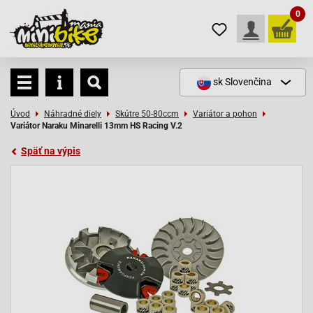
0
sk
Slovenčina
Úvod
Náhradné diely
Skútre 50-80ccm
Variátor a pohon
Variátor Naraku Minarelli 13mm HS Racing V.2
Späť na výpis