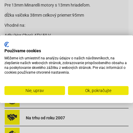
Pre 13mm Minarelli motory s 13mm hriadeľom.
dĺžka valčeka 38mm celkový priemer:95mm
Vhodné na:
Adly (Her Chee)-ATV 50 V
Adly (Her Chee)-Silver Fox
Adly (Her Chee)-TB 50 (Thunder Bike)
Používame cookies
Čítať viac
Môžeme ich umiestniť na analýzu údajov o našich návštevníkoch, na
Aeon-Cobra 50
zlepšenie našich webových stránok, zobrazovanie prispôsobeného obsahu a
Aeon-Minikolt 50
na poskytovanie skvelého zážitku z webových stránok. Pre viac informácií o
Aeon-Revo 50
cookies používame otvorené nastavenia.
Aeon-Revo II 50
Vybavený servis s odborným vyškoleným personálom
Aprilia-Amico 50 (91-92)
Aprilia-Amico 50 (93-)
Nie, uprav
Ok, pokračujte
Aprilia-Amico 50 GL
Pri objednaní do 12:00 tovar zajtra u vás
Aprilia-Amico Sport 50
Aprilia-Area 51
Na trhu od roku 2007
Aprilia-Gulliver 50 AC
Aprilia-Gulliver 50 LC
Aprilia-Rally 50 AC