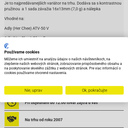
Je to najpredávanejších variátor na trhu. Dodáva sa s kontrastnou
pružinou a 1 sada závažia 16x13mm (7,0 g) a nálepka
Vhodné na:
Adly (Her Chee) ATV-50 V
Adly (Her Chee)-Silver Fox
Adly (Her Chee) TB-50 (Thunder Bike)
Používame cookies
Aeon Cobra-50
Čítať viac
Môžeme ich umiestniť na analýzu údajov o našich návštevníkoch, na
zlepšenie našich webových stránok, zobrazovanie prispôsobeného obsahu a
Aeon-City bike 50
na poskytovanie skvelého zážitku z webových stránok. Pre viac informácií o
cookies používame otvorené nastavenia.
Aeon Revo-50
Vybavený servis s odborným vyškoleným personálom
Aeon Revo II-50
Nie, uprav
Ok, pokračujte
Aprilia Amico-50 (91-92)
Pri objednaní do 12:00 tovar zajtra u vás
Aprilia Amico 50-(93 -)
Aprilia Amico 50-GL
Na trhu od roku 2007
Sport Aprilia Amico 50