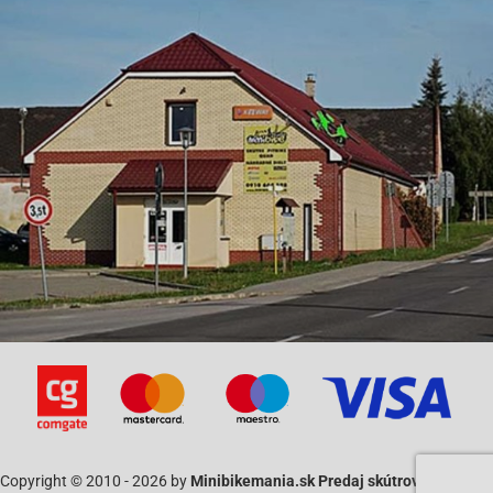
Beta Ark AC 50
Beta Ark 50 LC
Beta-Chrono 50
Beta Eikon 50
Beta Quadra-50
Beta-Tempo 50
Eppel TB-50 (Thunder Bike)
Hercules ATV-50 Supersonic RS XXL
Hercules ATV-50 V
Hercules ATV-50 XXL Supercross
Italjet Dragster-50 [Minarelli]
Italjet-Pista 50
Italjet Scoop-50
Copyright © 2010 - 2026 by
Minibikemania.sk Predaj skútrov SYM a