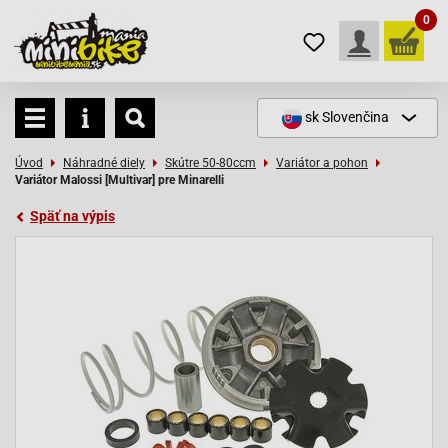
0
sk
Slovenčina
Úvod
Náhradné diely
Skútre 50-80ccm
Variátor a pohon
Variátor Malossi [Multivar] pre Minarelli
Späť na výpis