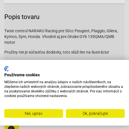
Popis tovaru
Twist control NARAKU Racing pre 50cc Peugeot, Piaggio, Gilera,
Kymco, Sym, Honda. Vhodné aj pre čínske GY6 139QMA/QMB
motor
Pružiny nie je súčasťou dodávky, toto slúži len na ilustráciu!
Vhodné na:
AGM-GMX 450 [QM50QT-6A]
Používame cookies
AGM-GMX 500 [QM50QT-6A(A)]
Môžeme ich umiestniť na analýzu údajov o našich návštevníkoch, na
zlepšenie našich webových stránok, zobrazovanie prispôsobeného obsahu a
Aprilia-Mojito Custom 50 [Piaggio]
na poskytovanie skvelého zážitku z webových stránok. Pre viac informácií o
cookies používame otvorené nastavenia.
Aprilia-SR 50 Di-Tech 50 ab 07/03 [Piaggio Injection]
Čítať viac
Aprilia-SR 50 Fun Master 03&gt;[Piaggio]
Nie, uprav
Ok, pokračujte
Aprilia-SR 50 R Factory ab 2005 [Piaggio Injection]