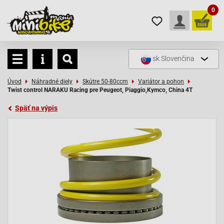
0
sk
Slovenčina
Úvod
Náhradné diely
Skútre 50-80ccm
Variátor a pohon
Twist control NARAKU Racing pre Peugeot, Piaggio,Kymco, China 4T
Späť na výpis