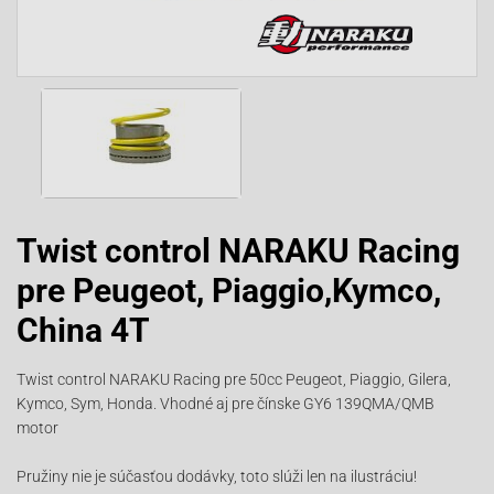
Twist control NARAKU Racing
pre Peugeot, Piaggio,Kymco,
China 4T
Twist control NARAKU Racing pre 50cc Peugeot, Piaggio, Gilera,
Kymco, Sym, Honda. Vhodné aj pre čínske GY6 139QMA/QMB
motor
Pružiny nie je súčasťou dodávky, toto slúži len na ilustráciu!