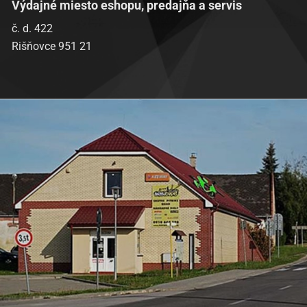
Výdajné miesto eshopu, predajňa a servis
Baotian-BT49QT-9 Sprint
č. d. 422
Baotian-BT49QT-9F1 Eagle
Rišňovce 951 21
Baotian-BT49QT-9F3 Eagle
Baotian-BT49QT-9R1
Baotian-BT49QT-9R3
Baotian-BT49QT-9S1
Baotian-BT49QT-9S3
Baotian-BT50QT-11 Retro
Baotian-BT50QT-9 Ecobike
Benzhou-City Star (YY50QT)
Benzhou-Formula 2000 (YY50QT-6A)
Benzhou-Formula One (YY50QT-6)
Benzhou-Retro Star (YY50QT-15)