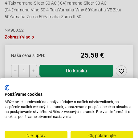
4-TaktYamaha-Slider 50 AC (-04)Yamaha-Slider 50 AC
(04-)Yamaha-Vino 50 4-TaktYamaha-Why 50Yamaha-YE Zest
50Yamaha-Zuma 50Yamaha-Zuma II 50
NK900.52
Zobraziť viac
25.58 €
Naša cena s DPH:
Do košíka
Skladom
Používame cookies
Môžeme ich umiestniť na analýzu údajov o našich návštevníkoch, na
Katalógové čislo:
NK900.52
zlepšenie našich webových stránok, zobrazovanie prispôsobeného obsahu a
na poskytovanie skvelého zážitku z webových stránok. Pre viac informácií o
cookies používame otvorené nastavenia.
Popis tovaru
Nie, uprav
Ok, pokračujte