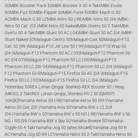
50MBK-Booster Track 50MBK-Booster X 50 4-TaktMBK-Evolis
50MBK-Fizz 50MBK-Flipper 50MBK-Forte 50MBK-Mach G 50
ACMBK-Mach G 50 LCMBK-Nitro 50 (-98)MBK-Nitro 50 (99-)MBK-
Nitro 50 Cat. (03-)MBK-Nitro 50 NakedMBK-Ovetto 50 2-TaktMBK-
Ovetto 50 4-TaktMBK-Stunt 50 AC (-04)MBK-Stunt 50 AC (04-)MBK-
Stunt Naked 50Malaguti-Centro 50Malaguti-Ciak 50Malaguti-F10
Cat. 50 (99-)Malaguti-F10 Jet Line 50 (-99)Malaguti-F10 Wap 50
(04-)Malaguti-F12 Phantom 50 AC (-03)Malaguti-F12 Phantom 50
AC (04-07)Malaguti-F12 Phantom 50 LC (-00)Malaguti-F12
Phantom 50 LC (00-04)Malaguti-F12 Phantom 50 LC (04-)Malaguti-
F12 Phantom 50 RMalaguti-F15 Firefox 50 AC (04-)Malaguti-F15
Firefox 50 LC (-03)Malaguti-F15 Firefox 50 LC (04-)Malaguti-
Yesterday 50REX (Jinan Qingqi, Shenke)-REX Scooter 50 / Rexy
(MK50) 2-TaktREX (Jinan Qingqi, Shenke)-RS 2.50 [QM50T-
10A(B)]Yamaha-Aerox 50 (-98)Yamaha-Aerox 50 (99-)Yamaha-
Aerox 50 Cat. (03-)Yamaha-Axis 50Yamaha-BW´s 12 Zoll
(04-)Yamaha-BW´s 50Yamaha-BW´s 50 NG (-98)Yamaha-BW´s 50
NG / RS (99-)Yamaha-BW´s Spy 50Yamaha-Breeze 50Yamaha-
Giggle 50 4-TaktYamaha-Jog 50 (altes Modell)Yamaha-Jog 50 R
ACYamaha-Jog 50 RR LCYamaha-Neos 50 2-TaktYamaha-Neos 50