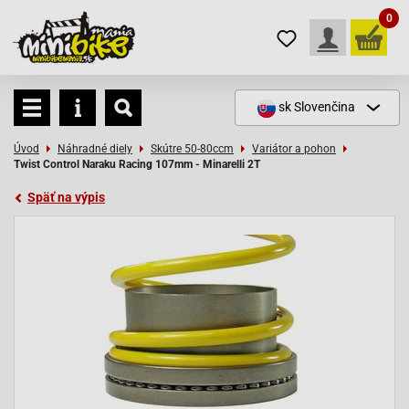
0
sk
Slovenčina
Úvod
Náhradné diely
Skútre 50-80ccm
Variátor a pohon
Twist Control Naraku Racing 107mm - Minarelli 2T
Späť na výpis