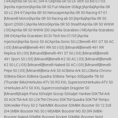
(-94)Aprilia-SR 50 AC (94-97)Aprilia-SR 50 Di-Tech 50 bis 07/03
[Aprilia Injection]Aprilia-SR 50 Fun Master 00&gt;[Aprilia]Aprilia-SR
50 LC (94-97)Aprilia-SR 50 NetscaperAprilia-SR 50 Racing 97-01
[Minarelli Motor]Aprilia-SR 50 Racing ab 00 [Aprilia]Aprilia-SR 50
Sport (2000-) [Aprilia Motor]Aprilia-SR 50 StealthAprilia-SR 50 WWW
(-00)Aprilia-SR 50 WWW (00-)Aprilia-Scarabeo (-98)Aprilia-Scarabeo
(98-04)Aprilia-Scarabeo 50 Di-Tech bis 07/03 [Aprilia
Injection]Aprilia-Sonic 50 ACAprilia-Sonic 50 LCBenelli-491 GT 50 AC
(-03) [Minarelli]Benelli-491 RR 50 (-03) [Minarelli]Benelli-491 RR
Replica 50 (-03) [Minarelli]Benelli-491 ST 50 (-03) [Minarelli]Benelli-
491 Sport 50 (-03) [Minarelli]Benelli-K2 50 AC (-03) [Minarelli]Benelli-
K2 50 LC (-03) [Minarelli]Benelli-Naked 50 AC (-03) [Minarelli]Benelli-
Pepe 50 (-03) [Minarelli]Beta-Ark 50 ACBeta-Ark 50 LCBeta-Chrono
50Beta-Eikon 50Beta-Quadra 50Beta-Tempo 50Eppella-TB 50
(Thunder Bike)Herkules-ATV 50 RS XXL SupersonicHerkules-ATV 50
VHerkules-ATV 50 XXL SupercrossItaljet-Dragster 50
[Minarelli]Italjet-Pista 50Italjet-Scoop 50Italjet-Yankee 50KTM-Ark
50 ACKTM-Ark 50 LCKTM-Chrono 50KTM-Quadra 50KTM-Tempo
50Kreidler-Flory 50 2-TaktMBK-Booster 50MBK-Booster 50 12 Zoll
(04-)MBK-Booster NG 50 (-98)MBK-Booster NG 50 (99-)MBK-
Booster Naked 50MBK-Booster Rocket 50MBK-Booster Spirit