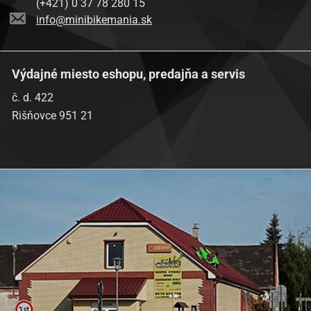
(+421) 0 37 78 280 15
info@minibikemania.sk
Výdajné miesto eshopu, predajňa a servis
č. d. 422
Rišňovce 951 21