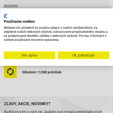
4223052
Používame cookies
Vybavený servis s odborným vyškoleným personálom
Môžeme ich umiestniť na analýzu údajov o našich návštevníkoch, na
zlepšenie našich webových stránok, zobrazovanie prispôsobeného obsahu a
na poskytovanie skvelého zážitku z webových stránok. Pre viac informácií o
cookies používame otvorené nastavenia.
Pri objednaní do 12:00 tovar zajtra u vás
Nie, uprav
Ok, pokračujte
Na trhu od roku 2007
Skladom 11288 položiek
ZĽAVY, AKCIE, NOVINKY?
Buďte prvý kto o nich vie. Zadajte svoj e-mail a nenechajte si ich