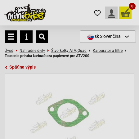
0
sk
Slovenčina
Úvod
Náhradné diely
Štvorkolky ATV, Quad
Karburátor a filtre
Tesnenie príruba karburátora papierové pre ATV200
Späť na výpis