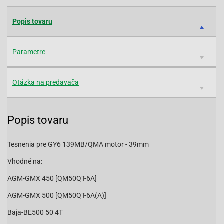
Popis tovaru
Parametre
Otázka na predavača
Popis tovaru
Tesnenia pre GY6 139MB/QMA motor - 39mm
Vhodné na:
AGM-GMX 450 [QM50QT-6A]
AGM-GMX 500 [QM50QT-6A(A)]
Baja-BE500 50 4T