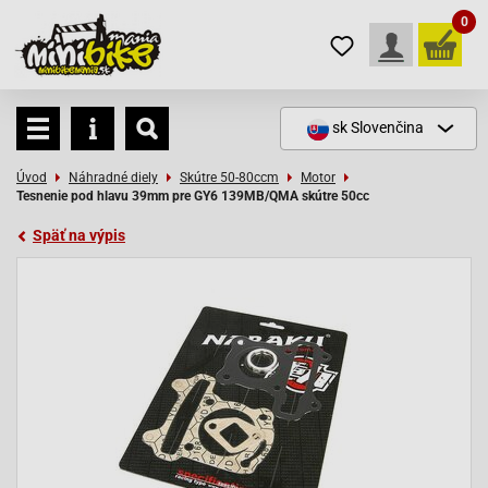
0
sk
Slovenčina
Úvod
Náhradné diely
Skútre 50-80ccm
Motor
Tesnenie pod hlavu 39mm pre GY6 139MB/QMA skútre 50cc
Späť na výpis