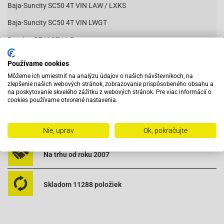
Baja-Suncity SC50 4T VIN LAW / LXKS
Baja-Suncity SC50 4T VIN LWGT
Baotian-BT49QT-11 Retro
Čítať viac
Baotian-BT49QT-12A1 Rebel
Používame cookies
Baotian-BT49QT-12C1
Môžeme ich umiestniť na analýzu údajov o našich návštevníkoch, na
zlepšenie našich webových stránok, zobrazovanie prispôsobeného obsahu a
Baotian-BT49QT-12D Hero
na poskytovanie skvelého zážitku z webových stránok. Pre viac informácií o
Vybavený servis s odborným vyškoleným personálom
cookies používame otvorené nastavenia.
Baotian-BT49QT-12E Rocky
Baotian-BT49QT-12F Tanco
Pri objednaní do 12:00 tovar zajtra u vás
Nie, uprav
Ok, pokračujte
Baotian-BT49QT-12G
Na trhu od roku 2007
Baotian-BT49QT-12P1 Tiger
Baotian-BT49QT-20A2
Skladom 11288 položiek
Baotian-BT49QT-2A Big Panther
Baotian-BT49QT-2C Falcon