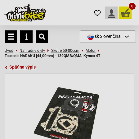
0
sk
Slovenčina
Úvod
Náhradné diely
Skútre 50-80ccm
Motor
Tesnenie NARAKU [44,00mm] - 139QMB/QMA, Kymco 4T
Späť na výpis