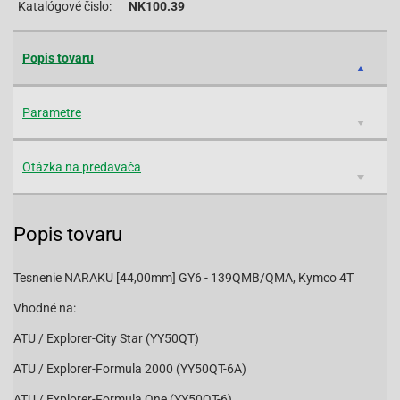
Katalógové čislo:
NK100.39
Popis tovaru
Parametre
Otázka na predavača
Popis tovaru
Tesnenie NARAKU [44,00mm] GY6 - 139QMB/QMA, Kymco 4T
Vhodné na:
ATU / Explorer-City Star (YY50QT)
ATU / Explorer-Formula 2000 (YY50QT-6A)
ATU / Explorer-Formula One (YY50QT-6)