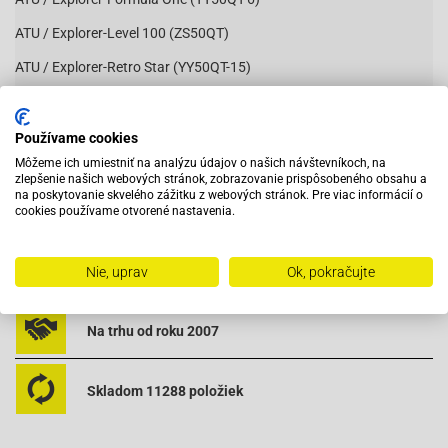
ATU / Explorer-Level 100 (ZS50QT)
ATU / Explorer-Retro Star (YY50QT-15)
ATU / Explorer Wild Eagle (ZS50QT)
Čítať viac
Baja BE500-50 4T
Používame cookies
Môžeme ich umiestniť na analýzu údajov o našich návštevníkoch, na
Baja SC50-4T Suncity VIN LAW / LXKS
zlepšenie našich webových stránok, zobrazovanie prispôsobeného obsahu a
na poskytovanie skvelého zážitku z webových stránok. Pre viac informácií o
Baja SC50-4T Suncity VIN LWGT
Vybavený servis s odborným vyškoleným personálom
cookies používame otvorené nastavenia.
Baotian-BT49QT-11 Retro
Baotian BT49QT-12A1-Rebel
Pri objednaní do 12:00 tovar zajtra u vás
Nie, uprav
Ok, pokračujte
Baotian-BT49QT-12C1
Na trhu od roku 2007
Baotian BT49QT-12D-Hero
Baotian BT49QT-12E-Rocky
Skladom 11288 položiek
Baotian-BT49QT-12F Tanco
Baotian-BT49QT-12G