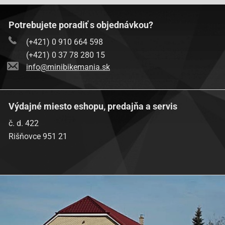
Baotian BT49QT-9R1-
Potrebujete poradiť s objednávkou?
Baotian BT49QT-9R3-
(+421) 0 910 664 598
Baotian-BT49QT-9S1
(+421) 0 37 78 280 15
Baotian-BT49QT-9S3
info@minibikemania.sk
Baotian-BT50QT-11 Retro
Baotian BT50QT-9-Ecobike
Výdajné miesto eshopu, predajňa a servis
Benzhou-City Star (YY50QT)
č. d. 422
Benzhou-Formula 2000 (YY50QT-6A)
Rišňovce 951 21
Benzhou-Formula One (YY50QT-6)
Benzhou Retro-Star (YY50QT-15)
Benzhou-YY50QT-14
Benzhou-YY50QT-26
Buffalo Wind 50