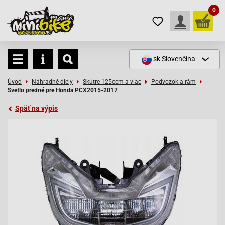
0
sk
Slovenčina
Úvod
Náhradné diely
Skútre 125ccm a viac
Podvozok a rám
Svetlo predné pre Honda PCX2015-2017
Späť na výpis