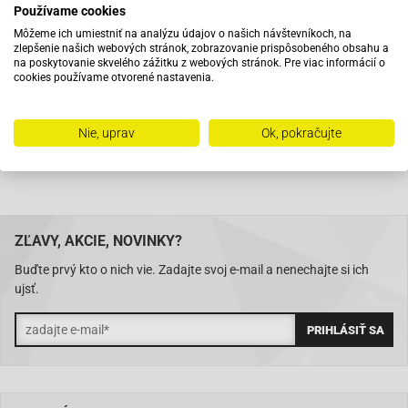
Používame cookies
Pri objednaní do 12:00 tovar zajtra u vás
Môžeme ich umiestniť na analýzu údajov o našich návštevníkoch, na
zlepšenie našich webových stránok, zobrazovanie prispôsobeného obsahu a
na poskytovanie skvelého zážitku z webových stránok. Pre viac informácií o
Na trhu od roku 2007
cookies používame otvorené nastavenia.
Skladom 11288 položiek
Nie, uprav
Ok, pokračujte
ZĽAVY, AKCIE, NOVINKY?
Buďte prvý kto o nich vie. Zadajte svoj e-mail a nenechajte si ich
ujsť.