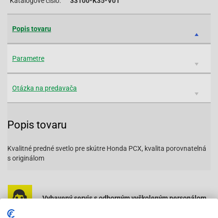
Katalógové čislo:
33100-K35-V01
Popis tovaru
Parametre
Otázka na predavača
Popis tovaru
Kvalitné predné svetlo pre skútre Honda PCX, kvalita porovnatelná
s originálom
Vybavený servis s odborným vyškoleným personálom