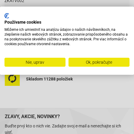
ZKATV002
Používame cookies
Vybavený servis s odborným vyškoleným personálom
Môžeme ich umiestniť na analýzu údajov o našich návštevníkoch, na
zlepšenie našich webových stránok, zobrazovanie prispôsobeného obsahu a
na poskytovanie skvelého zážitku z webových stránok. Pre viac informácií o
Pri objednaní do 12:00 tovar zajtra u vás
cookies používame otvorené nastavenia.
Na trhu od roku 2007
Nie, uprav
Ok, pokračujte
Skladom 11288 položiek
ZĽAVY, AKCIE, NOVINKY?
Buďte prvý kto o nich vie. Zadajte svoj e-mail a nenechajte si ich
ujsť.