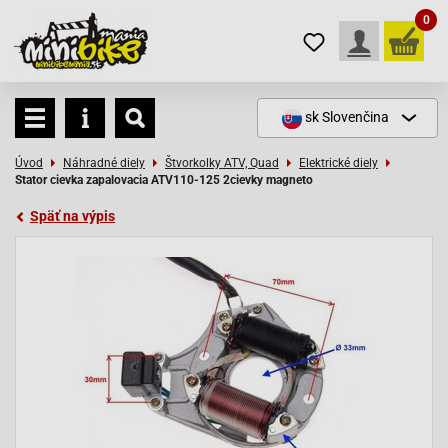
0
sk
Slovenčina
Úvod
Náhradné diely
Štvorkolky ATV, Quad
Elektrické diely
Stator cievka zapalovacia ATV110-125 2cievky magneto
Späť na výpis