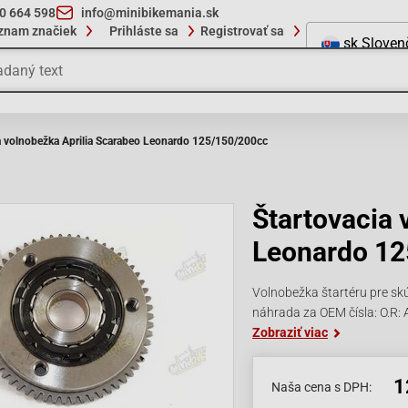
10 664 598
info@minibikemania.sk
znam značiek
Prihláste sa
Registrovať sa
sk
Sloven
a volnobežka Aprilia Scarabeo Leonardo 125/150/200cc
Štartovacia 
Leonardo 12
Volnobežka štartéru pre s
náhrada za OEM čísla: O.R
Zobraziť viac
1
Naša cena s DPH: