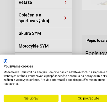
Reťaze
Oblečenie a
športová výstroj
Skútre SYM
Popis tovar
Motocykle SYM
Popis to
Univerzálne diely
Volnobežka št
Používame cookies
AP0635150 AP
Náradie
Môžeme ich umiestniť na analýzu údajov o našich návštevníkoch, na zlepšenie 
webových stránok, zobrazovanie prispôsobeného obsahu a na poskytovanie skv
ozubené koles
zážitku z webových stránok. Pre viac informácií o cookies používame otvorené
Príslušenstvo
nastavenia.
vnútorný/vonk
Výpredaj
Nie, uprav
Ok, pokračujte