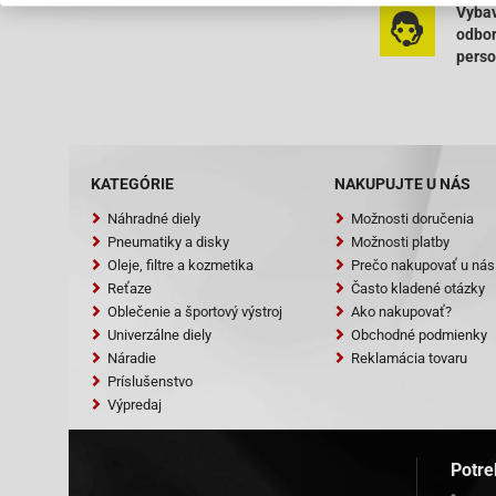
Vybav
odbo
pers
KATEGÓRIE
NAKUPUJTE U NÁS
Náhradné diely
Možnosti doručenia
Pneumatiky a disky
Možnosti platby
Oleje, filtre a kozmetika
Prečo nakupovať u nás
Reťaze
Často kladené otázky
Oblečenie a športový výstroj
Ako nakupovať?
Univerzálne diely
Obchodné podmienky
Náradie
Reklamácia tovaru
Príslušenstvo
Výpredaj
Potre