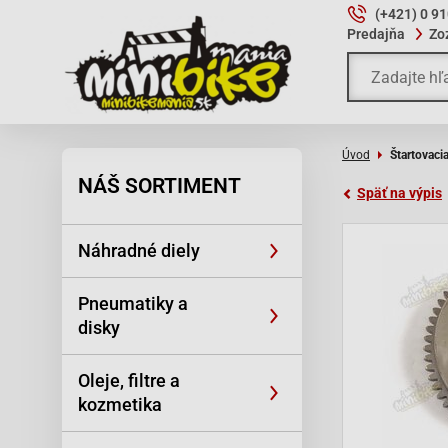
(+421) 0 9
Predajňa
Zo
Úvod
Štartovaci
NÁŠ SORTIMENT
Späť na výpis
Náhradné diely
Pneumatiky a
disky
Oleje, filtre a
kozmetika