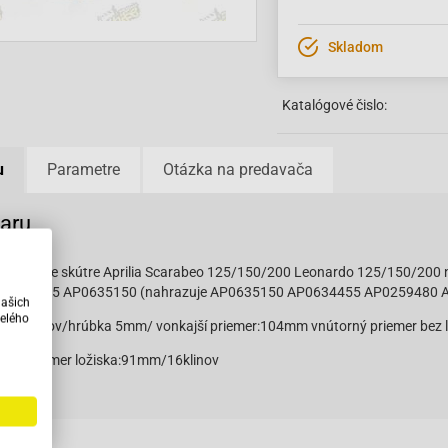
Skladom
Katalógové čislo:
u
Parametre
Otázka na predavača
varu
artéru pre skútre Aprilia Scarabeo 125/150/200 Leonardo 125/150/200
0634455 AP0635150 (nahrazuje AP0635150 AP0634455 AP0259480 
našich
elého
o 58zubov/hrúbka 5mm/ vonkajší priemer:104mm vnútorný priemer bez
ajší priemer ložiska:91mm/16klinov