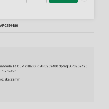
AP0259480
 náhrada za OEM čísla: O.R: AP0259480 Spraq: AP0259495
AP0259495
 ložiska:22mm