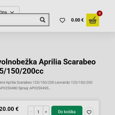
čina
0
0.00 €
volnobežka Aprilia Scarabeo
5/150/200cc
kútre Aprilia Scarabeo 125/150/200 Leonardo 125/150/200
: AP0259480 Spraq: AP0259495...
20.00 €
Do košíka