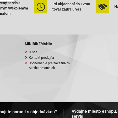
ený servis s
Pri objednaní do 12:00
Na
rným vyškoleným
tovar zajtra u vás
onálom
MINIBIKEMANIA
O nás
Kontakt predajňa
Upozornenie pre zákazníkov
Minibikemania.sk
Výdajné miesto eshopu,
bujete poradiť s objednávkou?
servis