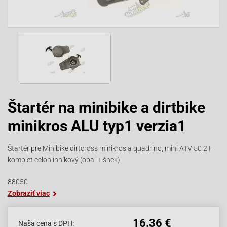
Štartér na minibike a dirtbike
minikros ALU typ1 verzia1
Štartér pre Minibike dirtcross minikros a quadrino, mini ATV 50 2T
komplet celohlinníkový (obal + šnek)
88050
Zobraziť viac
16.36 €
Naša cena s DPH: