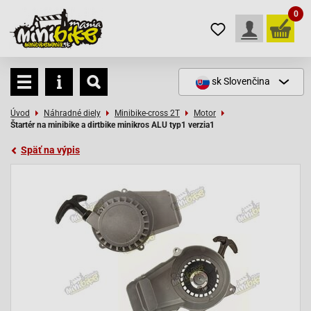
0
sk
Slovenčina
Úvod
Náhradné diely
Minibike-cross 2T
Motor
Štartér na minibike a dirtbike minikros ALU typ1 verzia1
Späť na výpis