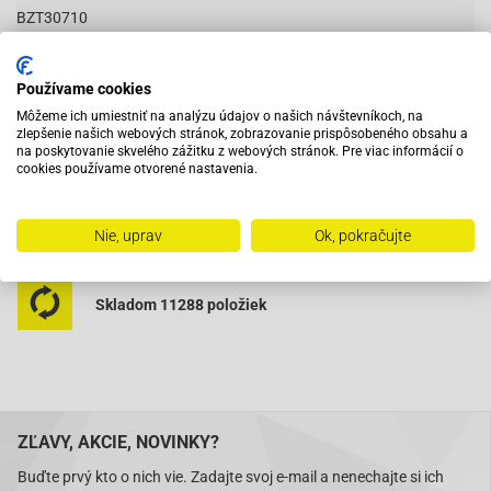
BZT30710
Používame cookies
Vybavený servis s odborným vyškoleným personálom
Môžeme ich umiestniť na analýzu údajov o našich návštevníkoch, na
zlepšenie našich webových stránok, zobrazovanie prispôsobeného obsahu a
na poskytovanie skvelého zážitku z webových stránok. Pre viac informácií o
cookies používame otvorené nastavenia.
Pri objednaní do 12:00 tovar zajtra u vás
Nie, uprav
Ok, pokračujte
Na trhu od roku 2007
Skladom 11288 položiek
ZĽAVY, AKCIE, NOVINKY?
Buďte prvý kto o nich vie. Zadajte svoj e-mail a nenechajte si ich