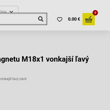
čina
0
0.00 €
gnetu M18x1 vonkajší ľavý
nkajší ľavý závit