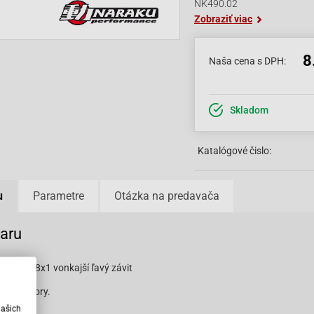
NK490.02
Zobraziť viac
8
Naša cena s DPH:
Skladom
Katalógové čislo:
u
Parametre
Otázka na predavača
varu
etu M18x1 vonkajší ľavý závit
 CPI motory.
našich