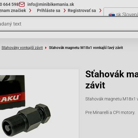
10 664 598
info@minibikemania.sk
znam značiek
Prihláste sa
Registrovať sa
sk
Sloven
Sťahováky vonkajší závit
Sťahovák magnetu M18x1 vonkajší ľavý závit
Sťahovák ma
závit
Sťahovák magnetu M18x1 vo
Pre Minarelli a CPI motory.