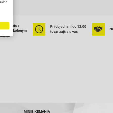
elého
ený servis s
Pri objednaní do 12:00
Na
rným vyškoleným
tovar zajtra u vás
onálom
MINIBIKEMANIA