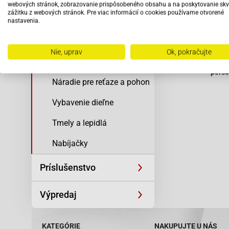
spojku
webových stránok, zobrazovanie prispôsobeného obsahu a na poskytovanie skv
zážitku z webových stránok. Pre viac informácií o cookies používame otvorené
NK490.02
Elektro a zapaľovanie
nastavenia.
Náradie na pneu a disky
Vybav
Nie, uprav
Ok, pokračujte
Náradie na motor a spojku
odbo
pers
Náradie pre reťaze a pohon
Vybavenie dieľne
Tmely a lepidlá
Nabíjačky
Príslušenstvo
Výpredaj
KATEGÓRIE
NAKUPUJTE U NÁS