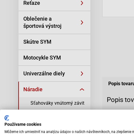
Reťaze
Oblečenie a
športová výstroj
Skútre SYM
Motocykle SYM
Univerzálne diely
Popis tovar
Náradie
Popis to
Sťahováky vnútorný závit
Sťahovák magn
Sťahováky vonkajší závit
Používame cookies
Pre Minarelli a
Náradie na variator a
Môžeme ich umiestniť na analýzu údajov o našich návštevníkoch, na zlepšenie 