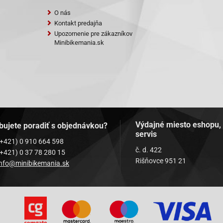
O nás
Kontakt predajňa
Upozornenie pre zákazníkov
Minibikemania.sk
Výdajné miesto eshopu,
bujete poradiť s objednávkou?
servis
(+421) 0 910 664 598
č. d. 422
(+421) 0 37 78 280 15
Rišňovce 951 21
info@minibikemania.sk