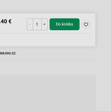
.40 €
Do košíka
NK490.02