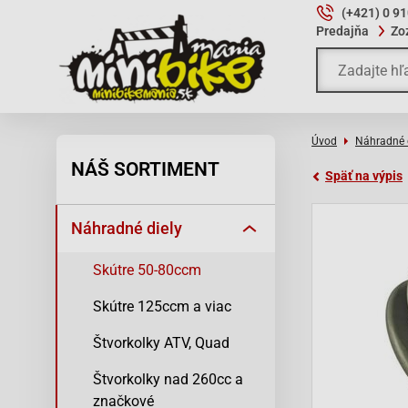
(+421) 0 9
Predajňa
Zo
Úvod
Náhradné 
NÁŠ SORTIMENT
Späť na výpis
Náhradné diely
Skútre 50-80ccm
Skútre 125ccm a viac
Štvorkolky ATV, Quad
Štvorkolky nad 260cc a
značkové