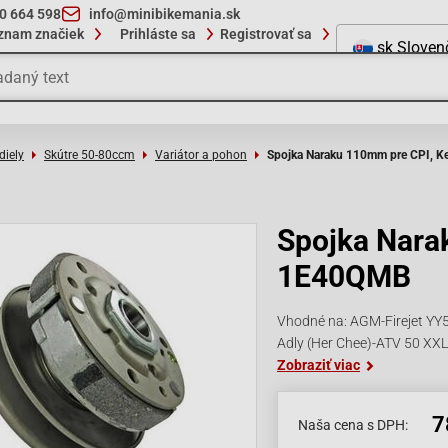
10 664 598
info@minibikemania.sk
znam značiek
Prihláste sa
Registrovať sa
sk
Sloven
diely
Skútre 50-80ccm
Variátor a pohon
Spojka Naraku 110mm pre CPI, 
Spojka Nara
1E40QMB
Vhodné na: AGM-Firejet YY5
Adly (Her Chee)-ATV 50 XXL 
Zobraziť viac
7
Naša cena s DPH: