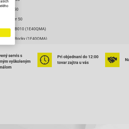
našich
elého
)-Noble 50
)-Panther 50
QT-18C1 B010 (1E40QMA)
QT-18E1 Rocky (1E40QMA)
QT-18F1 Tanco (1E40QMA)
ený servis s
Pri objednaní do 12:00
QT-20C (1E40QMA)
Na
rným vyškoleným
tovar zajtra u vás
onálom
QT-28A (1E40QMA)
uattronoveX 50
T-27 (2-Takt)
GP
TENNESSE bis 2003
R ab 2008