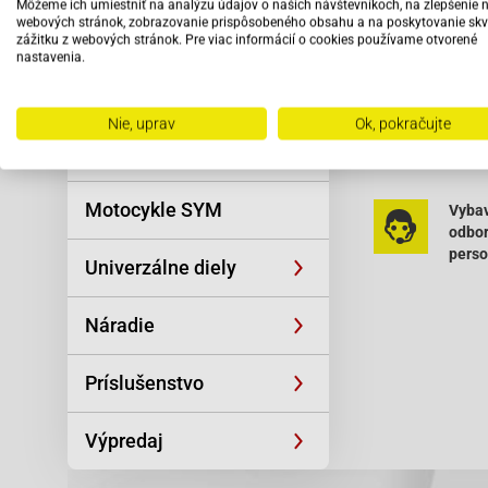
Môžeme ich umiestniť na analýzu údajov o našich návštevníkoch, na zlepšenie 
Reťaze
webových stránok, zobrazovanie prispôsobeného obsahu a na poskytovanie skv
Adly (Her Chee
zážitku z webových stránok. Pre viac informácií o cookies používame otvorené
nastavenia.
Oblečenie a
Adly (Her Chee
športová výstroj
Baotian-BT49
Nie, uprav
Ok, pokračujte
Čítať viac
Baotian-BT49
Skútre SYM
Baotian-BT49
Motocykle SYM
Vybav
Baotian-BT49
odbo
pers
Baotian-BT49
Univerzálne diely
Benelli-49X Q
Náradie
Benzhou-YY50Q
CPI-ARAGON
Príslušenstvo
CPI-ARAGON 
Výpredaj
CPI-BINGO / 
CPI-FORMULA 