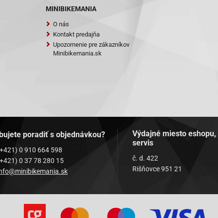
MINIBIKEMANIA
O nás
C
Kontakt predajňa
Upozornenie pre zákazníkov
1) bis 2003
Minibikemania.sk
E2) ab 2003
1) bis 2003
2) ab 2003
ty 50 ab 2005
ort 50 ab 2005
Výdajné miesto eshopu,
bujete poradiť s objednávkou?
servis
(E1) bis 2003
(+421) 0 910 664 598
č. d. 422
(+421) 0 37 78 280 15
(E2) ab 2003
Rišňovce 951 21
info@minibikemania.sk
50ccm
50ccm
)-Explorer Kallio 50