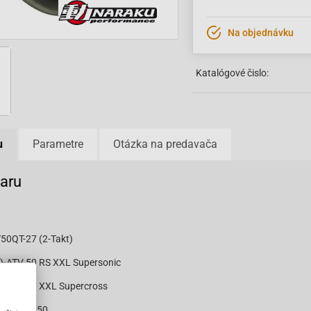
Na objednávku
Katalógové čislo:
u
Parametre
Otázka na predavača
varu
Y50QT-27 (2-Takt)
e)-ATV 50 RS XXL Supersonic
e)-ATV 50 XXL Supercross
)-Air Tec 50