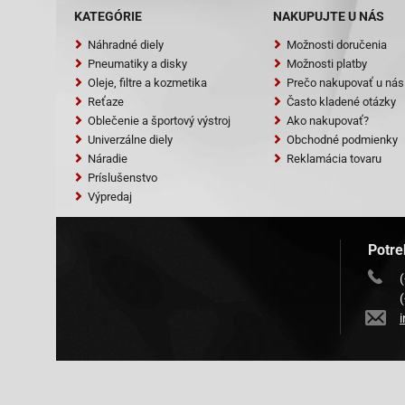
KATEGÓRIE
NAKUPUJTE U NÁS
CPI-FREAKY
Náhradné diely
Možnosti doručenia
CPI-GTR 50 L
Pneumatiky a disky
Možnosti platby
Oleje, filtre a kozmetika
Prečo nakupovať u nás
CPI-HUSSAR (E
Reťaze
Často kladené otázky
CPI-HUSSAR (
Oblečenie a športový výstroj
Ako nakupovať?
Univerzálne diely
Obchodné podmienky
CPI-OLIVER (E
Náradie
Reklamácia tovaru
CPI-OLIVER (E
Príslušenstvo
Výpredaj
CPI-OLIVER Ci
CPI-OLIVER Sp
Potre
CPI-POPCORN 
CPI-POPCORN 
Dinli-DL 601 
Dinli-DL 603 
Explorer (A.T.U