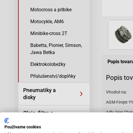
Motocross a pitbike
Motocykle, AM6
Minibike-cross 2T
Babetta, Pionier, Simson,
Jawa Betka
Popis tovar
Elektrokolobežky
Příslušenství/doplňky
Popis to
Pneumatiky a
Vhodné na:
disky
AGM-Firejet Y
Oleje, filtre a
Adly (Her Che
kozmetika
Adly (Her Che
Používame cookies
Adly (Her Chee