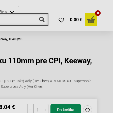
čina
0
0.00 €
Keeway, 1E40QMB
ku 110mm pre CPI, Keeway,
0QT-27 (2-Takt) Adly (Her Chee)-ATV 50 RS XXL Supersonic
Supercross Adly (Her Chee...
8.04 €
Do košíka