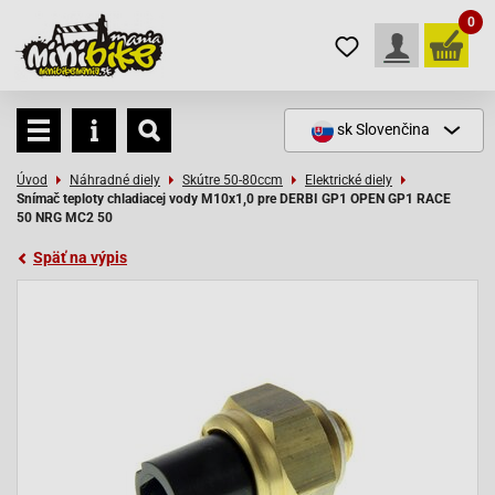
0
sk
Slovenčina
Úvod
Náhradné diely
Skútre 50-80ccm
Elektrické diely
Snímač teploty chladiacej vody M10x1,0 pre DERBI GP1 OPEN GP1 RACE
50 NRG MC2 50
Späť na výpis