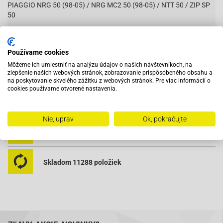
PIAGGIO NRG 50 (98-05) / NRG MC2 50 (98-05) / NTT 50 / ZIP SP
50
Verzia 120°
Používame cookies
Môžeme ich umiestniť na analýzu údajov o našich návštevníkoch, na
Vybavený servis s odborným vyškoleným personálom
zlepšenie našich webových stránok, zobrazovanie prispôsobeného obsahu a
na poskytovanie skvelého zážitku z webových stránok. Pre viac informácií o
cookies používame otvorené nastavenia.
Pri objednaní do 12:00 tovar zajtra u vás
Nie, uprav
Ok, pokračujte
Na trhu od roku 2007
Skladom 11288 položiek