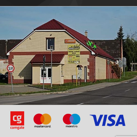
CPI-OLIVER Sport 50 ab 2005
CPI-POPCORN (E1) bis 2003
CPI-POPCORN (E2) ab 2003
CPI-POPCORN (E2) ab 2003
Explorer (A.T.)-Explorer Race GT50
Explorer (A.T.)-Explorer Race GT50
Explorer (A.T.)-Explorer Race GT50 Limited
Explorer (A.T.)-Explorer Race GT50 Limited
Explorer (ATU)-Explorer Race GT50 Sondermodell EM 2012
Explorer (ATU)-Explorer Race GT50 Sondermodell EM 2012
Explorer (A.T.)-Explorer Spin GE50
Explorer (A.T.)-Explorer Spin GE50
Explorer (A.T.)-Explorer Spin GE50 Blue Edition