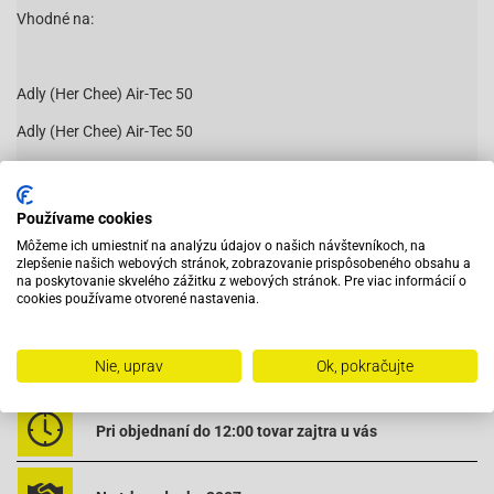
Vhodné na:
Adly (Her Chee) Air-Tec 50
Adly (Her Chee) Air-Tec 50
Adly (Her Chee)-Noble 50
Adly (Her Chee)-Noble 50
Používame cookies
Adly (Her Chee)-Panther 50
Môžeme ich umiestniť na analýzu údajov o našich návštevníkoch, na
Čítať viac
zlepšenie našich webových stránok, zobrazovanie prispôsobeného obsahu a
Adly (Her Chee)-Panther 50
na poskytovanie skvelého zážitku z webových stránok. Pre viac informácií o
cookies používame otvorené nastavenia.
Baotian BT49QT-18C1-B010 (1E40QMA)
Baotian BT49QT-18C1-B010 (1E40QMA)
Vybavený servis s odborným vyškoleným personálom
Nie, uprav
Ok, pokračujte
Baotian BT49QT-18E1-Rocky (1E40QMA)
Baotian BT49QT-18E1-Rocky (1E40QMA)
Pri objednaní do 12:00 tovar zajtra u vás
Baotian BT49QT-18F1-Tanco (1E40QMA)