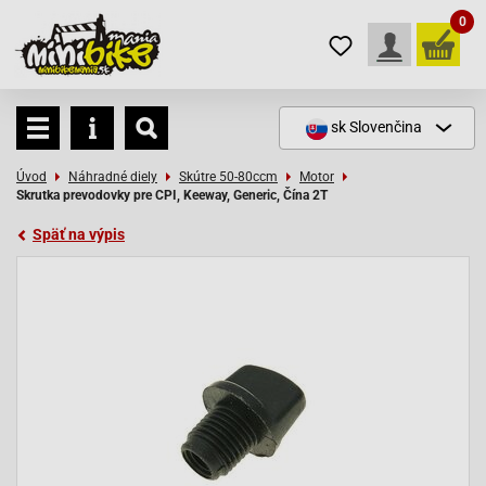
0
sk
Slovenčina
Úvod
Náhradné diely
Skútre 50-80ccm
Motor
Skrutka prevodovky pre CPI, Keeway, Generic, Čína 2T
Späť na výpis