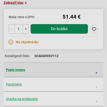
Zobraziť viac
51.44 €
Naša cena s DPH:
Do košíka
Na objednávku
Katalógové čislo:
SCA0409SV112
Popis tovaru
Parametre
Otázka na predavača