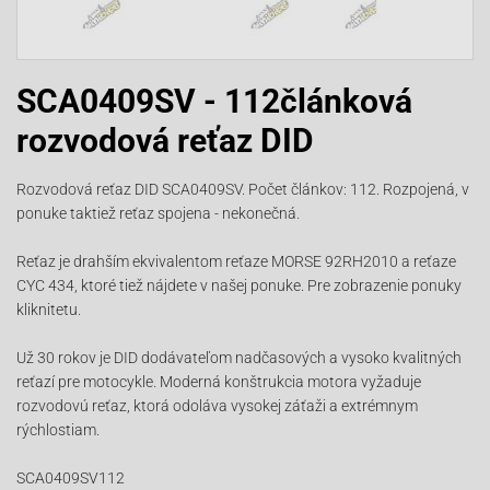
SCA0409SV - 112článková
rozvodová reťaz DID
Rozvodová reťaz DID SCA0409SV. Počet článkov: 112. Rozpojená, v
ponuke taktiež reťaz spojena - nekonečná.
Reťaz je drahším ekvivalentom reťaze MORSE 92RH2010 a reťaze
CYC 434, ktoré tiež nájdete v našej ponuke. Pre zobrazenie ponuky
kliknitetu.
Už 30 rokov je DID dodávateľom nadčasových a vysoko kvalitných
reťazí pre motocykle. Moderná konštrukcia motora vyžaduje
rozvodovú reťaz, ktorá odoláva vysokej záťaži a extrémnym
rýchlostiam.
SCA0409SV112