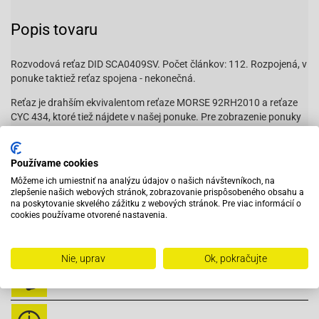
Popis tovaru
Rozvodová reťaz DID SCA0409SV. Počet článkov: 112. Rozpojená, v
ponuke taktiež reťaz spojena - nekonečná.
Reťaz je drahším ekvivalentom reťaze MORSE 92RH2010 a reťaze
CYC 434, ktoré tiež nájdete v našej ponuke. Pre zobrazenie ponuky
kliknite
tu
.
Už 30 rokov je DID dodávateľom nadčasových a vysoko kvalitných
Používame cookies
reťazí pre motocykle. Moderná konštrukcia motora vyžaduje
Môžeme ich umiestniť na analýzu údajov o našich návštevníkoch, na
rozvodovú reťaz, ktorá odoláva vysokej záťaži a extrémnym
zlepšenie našich webových stránok, zobrazovanie prispôsobeného obsahu a
rýchlostiam.
na poskytovanie skvelého zážitku z webových stránok. Pre viac informácií o
cookies používame otvorené nastavenia.
SCA0409SV112
Nie, uprav
Ok, pokračujte
Vybavený servis s odborným vyškoleným personálom