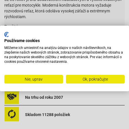
reťazí pre motocykle. Moderná konštrukcia motora vyžaduje
rozvodovú reťaz, ktorá odoláva vysokej záťaži a extrémnym
rýchlostiam.
Použité v:
Kawasaki BN 125 Eliminator (1998 - 2006)
Čítať viac
Používame cookies
SCA0409SV102
Môžeme ich umiestniť na analýzu údajov o našich návštevníkoch, na
zlepšenie našich webových stránok, zobrazovanie prispôsobeného obsahu a
na poskytovanie skvelého zážitku z webových stránok. Pre viac informácií o
cookies používame otvorené nastavenia.
Vybavený servis s odborným vyškoleným personálom
Nie, uprav
Ok, pokračujte
Pri objednaní do 12:00 tovar zajtra u vás
Na trhu od roku 2007
Skladom 11288 položiek