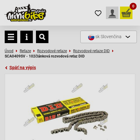
0
sk
Slovenčina
Úvod
Reťaze
Rozvodové reťaze
Rozvodové reťaze DID
SCA0409SV - 102článková rozvodová reťaz DID
Späť na výpis