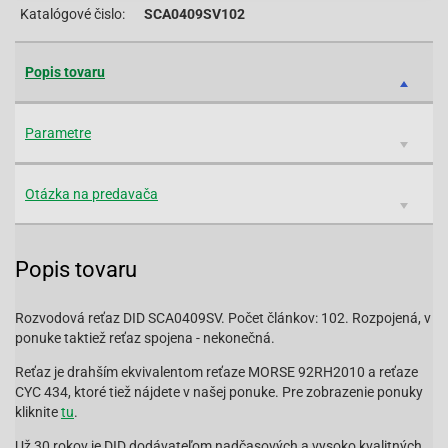
Katalógové čislo:
SCA0409SV102
Popis tovaru
Parametre
Otázka na predavača
Popis tovaru
Rozvodová reťaz DID SCA0409SV. Počet článkov: 102. Rozpojená, v
ponuke taktiež reťaz spojena - nekonečná.
Reťaz je drahším ekvivalentom reťaze MORSE 92RH2010 a reťaze
CYC 434, ktoré tiež nájdete v našej ponuke. Pre zobrazenie ponuky
kliknite
tu
.
Už 30 rokov je DID dodávateľom nadčasových a vysoko kvalitných