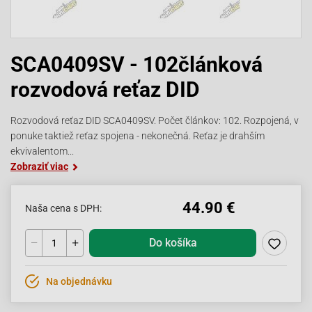
SCA0409SV - 102článková
rozvodová reťaz DID
Rozvodová reťaz DID SCA0409SV. Počet článkov: 102. Rozpojená, v
ponuke taktiež reťaz spojena - nekonečná. Reťaz je drahším
ekvivalentom...
Zobraziť viac
44.90 €
Naša cena s DPH:
Do košíka
Na objednávku