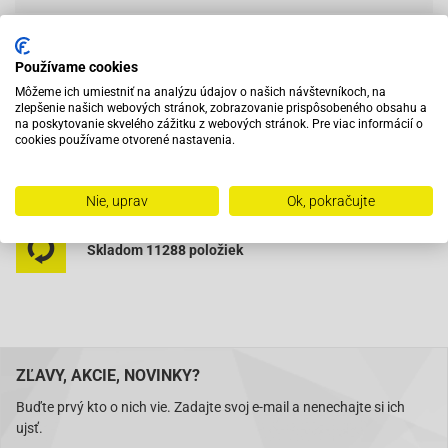
Používame cookies
Vybavený servis s odborným vyškoleným personálom
Môžeme ich umiestniť na analýzu údajov o našich návštevníkoch, na
zlepšenie našich webových stránok, zobrazovanie prispôsobeného obsahu a
na poskytovanie skvelého zážitku z webových stránok. Pre viac informácií o
Pri objednaní do 12:00 tovar zajtra u vás
cookies používame otvorené nastavenia.
Na trhu od roku 2007
Nie, uprav
Ok, pokračujte
Skladom 11288 položiek
ZĽAVY, AKCIE, NOVINKY?
Buďte prvý kto o nich vie. Zadajte svoj e-mail a nenechajte si ich
ujsť.