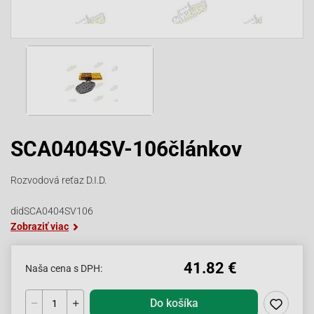
SCA0404SV-106článkov
Rozvodová reťaz D.I.D.
didSCA0404SV106
Zobraziť viac
41.82 €
Naša cena s DPH:
Do košíka