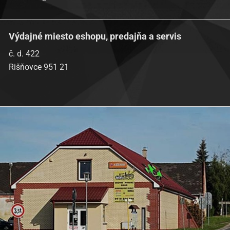
Výdajné miesto eshopu, predajňa a servis
č. d. 422
Rišňovce 951 21