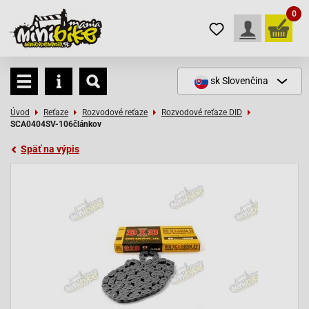
0
sk
Slovenčina
Úvod
Reťaze
Rozvodové reťaze
Rozvodové reťaze DID
SCA0404SV-106článkov
Späť na výpis