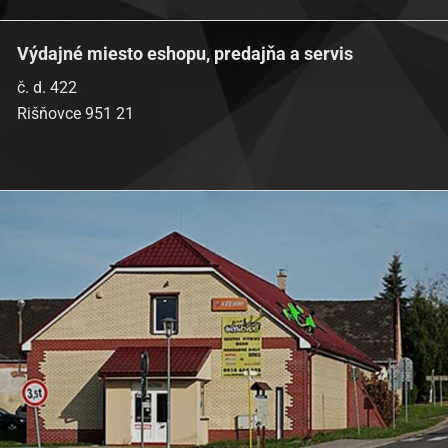
Výdajné miesto eshopu, predajňa a servis
č. d. 422
Rišňovce 951 21