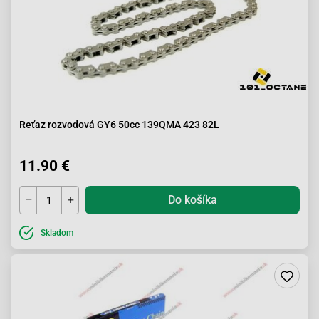
Reťaz rozvodová GY6 50cc 139QMA 423 82L
11.90 €
Do košíka
Skladom