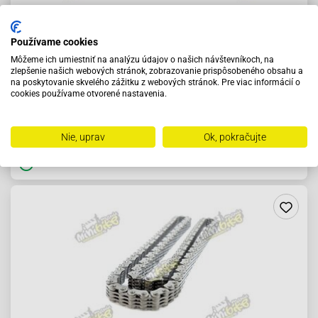
Používame cookies
rozvodová reťaz 434 98článkov od CYC
Môžeme ich umiestniť na analýzu údajov o našich návštevníkoch, na
zlepšenie našich webových stránok, zobrazovanie prispôsobeného obsahu a
na poskytovanie skvelého zážitku z webových stránok. Pre viac informácií o
cookies používame otvorené nastavenia.
27.06 €
Do košíka
Nie, uprav
Ok, pokračujte
Skladom