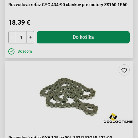
Rozvodová reťaz CYC 434-90 článkov pre motory ZS160 1P60
18.39 €
Do košíka
Skladom
Rozvodová reťaz GY6 125 cc 90L 152/157QMI 423-90