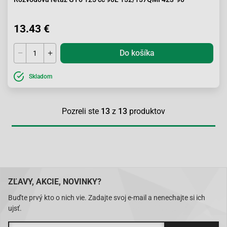
13.43 €
Do košíka
Skladom
Pozreli ste
13
z
13
produktov
ZĽAVY, AKCIE, NOVINKY?
Buďte prvý kto o nich vie. Zadajte svoj e-mail a nenechajte si ich
ujsť.