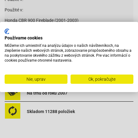
Použité v:
Honda CBR 900 Fireblade (2001-2003)
445-124
Používame cookies
Môžeme ich umiestniť na analýzu údajov o našich návštevníkoch, na
zlepšenie našich webových stránok, zobrazovanie prispôsobeného obsahu a
na poskytovanie skvelého zážitku z webových stránok. Pre viac informácií o
Vybavený servis s odborným vyškoleným personálom
cookies používame otvorené nastavenia.
Pri objednaní do 12:00 tovar zajtra u vás
Nie, uprav
Ok, pokračujte
Na trhu od roku 2007
Skladom 11288 položiek