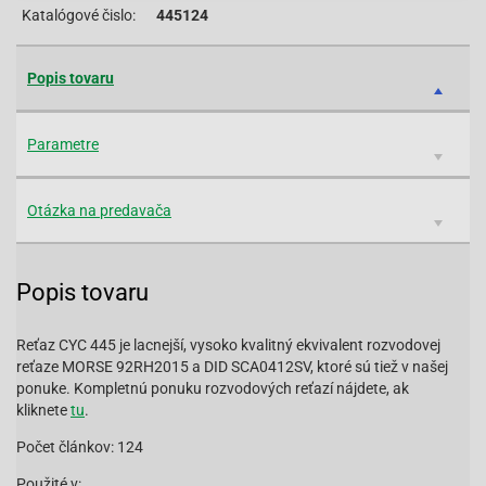
Katalógové čislo:
445124
Popis tovaru
Parametre
Otázka na predavača
Popis tovaru
Reťaz CYC 445 je lacnejší, vysoko kvalitný ekvivalent rozvodovej
reťaze MORSE 92RH2015 a DID SCA0412SV, ktoré sú tiež v našej
ponuke. Kompletnú ponuku rozvodových reťazí nájdete, ak
kliknete
tu
.
Počet článkov: 124
Použité v: