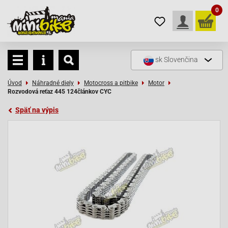
0
sk
Slovenčina
Úvod
Náhradné diely
Motocross a pitbike
Motor
Rozvodová reťaz 445 124článkov CYC
Späť na výpis