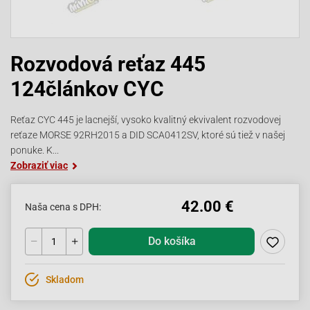
Rozvodová reťaz 445
124článkov CYC
Reťaz CYC 445 je lacnejší, vysoko kvalitný ekvivalent rozvodovej
reťaze MORSE 92RH2015 a DID SCA0412SV, ktoré sú tiež v našej
ponuke. K...
Zobraziť viac
42.00 €
Naša cena s DPH:
Do košíka
Skladom