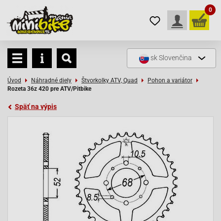
0
sk
Slovenčina
Úvod
Náhradné diely
Štvorkolky ATV, Quad
Pohon a variátor
Rozeta 36z 420 pre ATV/Pitbike
Späť na výpis