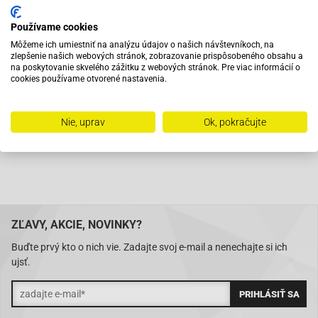
Vybavený servis s odborným vyškoleným personálom
Používame cookies
Môžeme ich umiestniť na analýzu údajov o našich návštevníkoch, na
Pri objednaní do 12:00 tovar zajtra u vás
zlepšenie našich webových stránok, zobrazovanie prispôsobeného obsahu a
na poskytovanie skvelého zážitku z webových stránok. Pre viac informácií o
cookies používame otvorené nastavenia.
Na trhu od roku 2007
Nie, uprav
Ok, pokračujte
Skladom 11288 položiek
ZĽAVY, AKCIE, NOVINKY?
Buďte prvý kto o nich vie. Zadajte svoj e-mail a nenechajte si ich
ujsť.