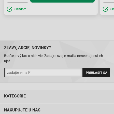
Skladom
Sk
ZĽAVY, AKCIE, NOVINKY?
Buďte prvý kto o nich vie. Zadajte svoj e-mail a nenechajte si ich
ujsť.
KATEGÓRIE
NAKUPUJTE U NÁS