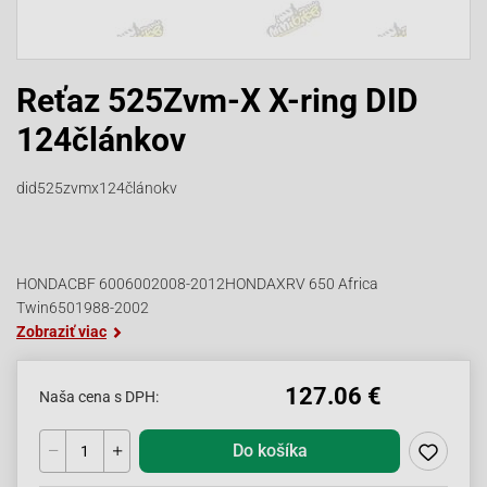
Reťaz 525Zvm-X X-ring DID
124článkov
did525zvmx124článokv
HONDACBF 6006002008-2012HONDAXRV 650 Africa
Twin6501988-2002
Zobraziť viac
127.06 €
Naša cena s DPH:
Do košíka