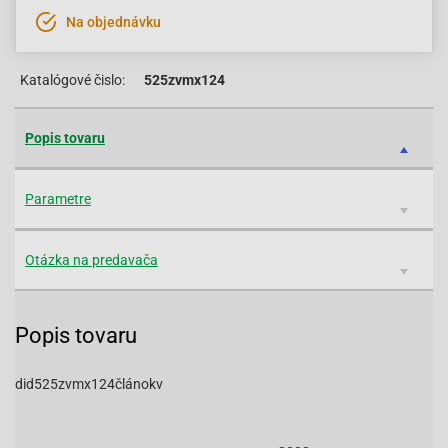
Na objednávku
Katalógové čislo:
525zvmx124
Popis tovaru
Parametre
Otázka na predavača
Popis tovaru
did525zvmx124článokv