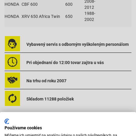
2008-
HONDA
CBF 600
600
2012
1988-
HONDA
XRV 650 Africa Twin
650
2002
Vybavený servis s odborným vyškoleným personálom
Pri objednaní do 12:00 tovar zajtra u vás
Na trhu od roku 2007
Skladom 11288 položiek
Používame cookies
Môžeme ich umiestniť na analýzu údajov o našich návštevníkoch, na