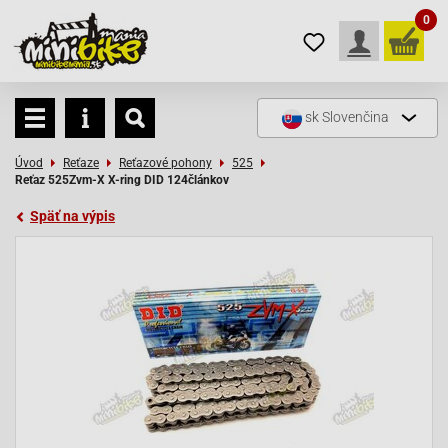
0
sk
Slovenčina
Úvod
Reťaze
Reťazové pohony
525
Reťaz 525Zvm-X X-ring DID 124článkov
Späť na výpis