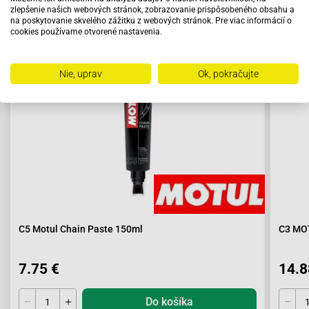
zlepšenie našich webových stránok, zobrazovanie prispôsobeného obsahu a
na poskytovanie skvelého zážitku z webových stránok. Pre viac informácií o
Odporúčame zakúpiť s výrobkom
cookies používame otvorené nastavenia.
Nie, uprav
Ok, pokračujte
C5 Motul Chain Paste 150ml
C3 MOT
7.75 €
14.8
Do košíka