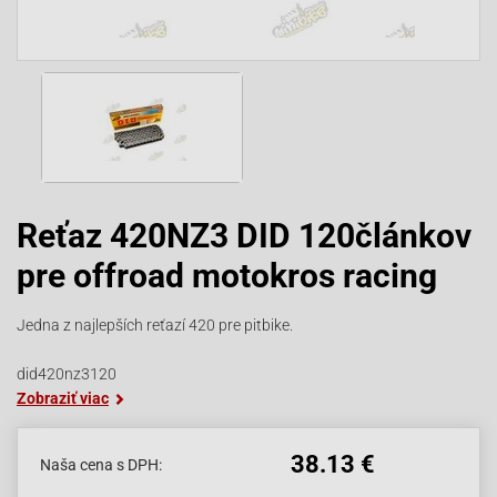
Reťaz 420NZ3 DID 120článkov
pre offroad motokros racing
Jedna z najlepších reťazí 420 pre pitbike.
did420nz3120
Zobraziť viac
38.13 €
Naša cena s DPH: