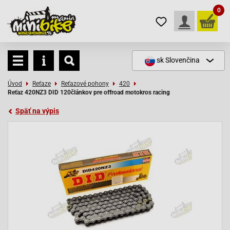
0
sk
Slovenčina
Úvod
Reťaze
Reťazové pohony
420
Reťaz 420NZ3 DID 120článkov pre offroad motokros racing
Späť na výpis