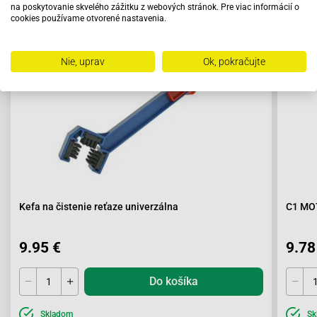
Odporúčame zakúpiť s výrobkom
na poskytovanie skvelého zážitku z webových stránok. Pre viac informácií o
cookies používame otvorené nastavenia.
Nie, uprav
Ok, pokračujte
Kefa na čistenie reťaze univerzálna
C1 MOT
9.95 €
9.78
Do košíka
Skladom
Sk