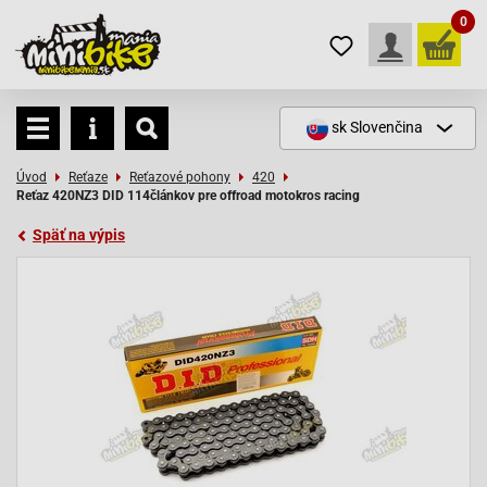
0
sk
Slovenčina
Úvod
Reťaze
Reťazové pohony
420
Reťaz 420NZ3 DID 114článkov pre offroad motokros racing
Späť na výpis