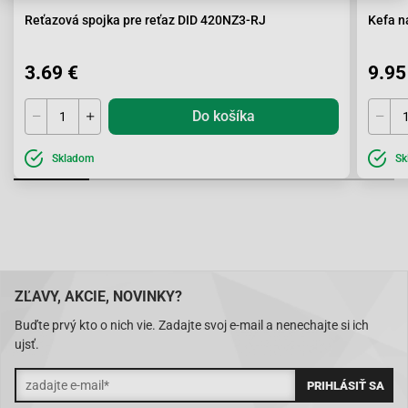
Reťazová spojka pre reťaz DID 420NZ3-RJ
Kefa n
3.69 €
9.95
Do košíka
Skladom
Sk
ZĽAVY, AKCIE, NOVINKY?
Buďte prvý kto o nich vie. Zadajte svoj e-mail a nenechajte si ich
ujsť.