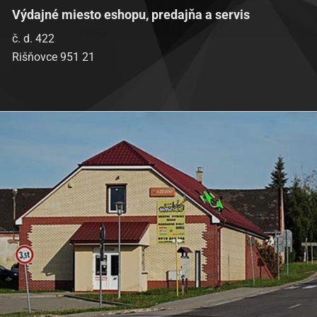
Výdajné miesto eshopu, predajňa a servis
č. d. 422
Rišňovce 951 21