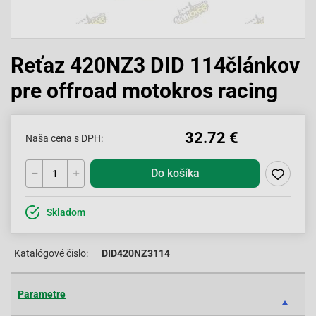
Reťaz 420NZ3 DID 114článkov
pre offroad motokros racing
32.72 €
Naša cena s DPH:
Do košíka
Skladom
Katalógové čislo:
DID420NZ3114
Parametre