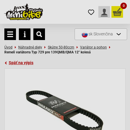
0
sk
Slovenčina
Úvod
Náhradné diely
Skútre 50-80ccm
Variátor a pohon
Remeň variátorra Typ 729 pre 139QMB/QMA 12" kolesá
Späť na výpis