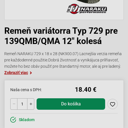
Remeň variátorra Typ 729 pre
139QMB/QMA 12" kolesá
Remeň NARAKU 729 x 18 x 28 (NK900.07) Lacnejšia verzia remeňa
pre každodenné použitie.Dobrá životnosť a vynikájuca prílňavosť,
možete ho bez obáv použiť pre štandartný motor, ale aj pre ladený.
Zobraziť viac
18.40 €
Naša cena s DPH:
Do košíka
Skladom