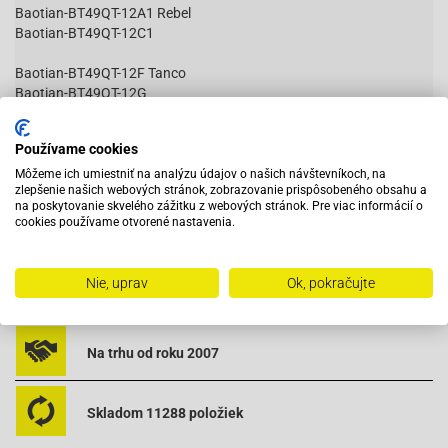
Baotian-BT49QT-12A1 Rebel
Baotian-BT49QT-12C1
Baotian-BT49QT-12F Tanco
Baotian-BT49QT-12G
Baotian-BT49QT-12P1 Tiger
Baotian-BT49QT-6A4
Čítať viac
Používame cookies
Baotian-BT49QT-6B4
Baotian-BT49QT-9F1 Eagle
Môžeme ich umiestniť na analýzu údajov o našich návštevníkoch, na
zlepšenie našich webových stránok, zobrazovanie prispôsobeného obsahu a
Baotian-BT49QT-9F3 Eagle
na poskytovanie skvelého zážitku z webových stránok. Pre viac informácií o
Baotian-BT49QT-9R3
cookies používame otvorené nastavenia.
Baotian-BT49QT-9S3
Vybavený servis s odborným vyškoleným personálom
Benzhou-Formula 2000 (YY50QT-6A)
Nie, uprav
Ok, pokračujte
Benzhou-Formula One (YY50QT-6)
Pri objednaní do 12:00 tovar zajtra u vás
Flex Tech-Dolphin 50 4T
Flex Tech-Fun 50 4T
Flex Tech-Sprint-12 50 (SK50QT-B)
Na trhu od roku 2007
Huatian-HT50QT-10
Huatian-HT50QT-16
Huatian-HT50QT-22
Skladom 11288 položiek
Huatian-HT50QT-25