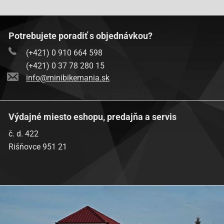
Moto Zeta-Rally 50
Motorro-Clea 50 (4T)
Motorro-Cobi 50 (4T)
Potrebujete poradiť s objednávkou?
Motorro-Hawk 50 (4T)
REX (Jinan Qingqi, Shenke)-RS 900 [QM50T-10A(A)]
(+421) 0 910 664 598
Rieju-Paseo 50
(+421) 0 37 78 280 15
Rieju-Toreo 50
info@minibikemania.sk
Sachs-Eagle 50
Sukida-Sprint-12 50 (SK50QT-B)
Tauris-MAMBO 50
Výdajné miesto eshopu, predajňa a servis
Tauris-SAMBA 50
č. d. 422
Rišňovce 951 21