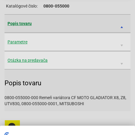
Katalógové čislo:
0800-055000
Popis tovaru
Parametre
Otázka na predavača
Popis tovaru
0800-055000-000 Remeň variátora CF MOTO GLADIATOR X8, Z8,
UTV830, 0800-055000-0001, MITSUBOSHI
Vybavený servis s odborným vyškoleným personálom