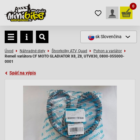
0
sk
Slovenčina
Úvod
Náhradné diely
Štvorkolky ATV, Quad
Pohon a variátor
Remeň variátora CF MOTO GLADIATOR X8, Z8, UTV830, 0800-055000-
0001
Späť na výpis