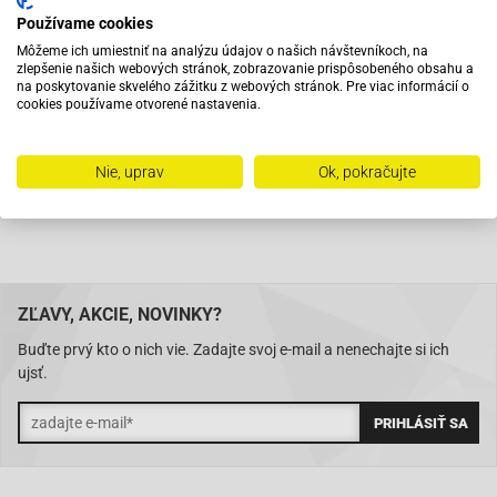
Používame cookies
Pri objednaní do 12:00 tovar zajtra u vás
Môžeme ich umiestniť na analýzu údajov o našich návštevníkoch, na
zlepšenie našich webových stránok, zobrazovanie prispôsobeného obsahu a
na poskytovanie skvelého zážitku z webových stránok. Pre viac informácií o
cookies používame otvorené nastavenia.
Na trhu od roku 2007
Nie, uprav
Ok, pokračujte
Skladom 11288 položiek
ZĽAVY, AKCIE, NOVINKY?
Buďte prvý kto o nich vie. Zadajte svoj e-mail a nenechajte si ich
ujsť.