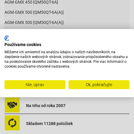
AGM-GMX 450 [QM50QT-6A]
AGM-GMX 500 [QM50QT-6A(A)]
AGM-GMX 500 [QM50QT-6A(A)]
Huatian-HT50QT-10
Čítať viac
Huatian-HT50QT-10
Používame cookies
Môžeme ich umiestniť na analýzu údajov o našich návštevníkoch, na
Huatian-HT50QT-16
zlepšenie našich webových stránok, zobrazovanie prispôsobeného obsahu a
na poskytovanie skvelého zážitku z webových stránok. Pre viac informácií o
Huatian-HT50QT-16
cookies používame otvorené nastavenia.
Vybavený servis s odborným vyškoleným personálom
Huatian-HT50QT-22
Huatian-HT50QT-22
Nie, uprav
Ok, pokračujte
Pri objednaní do 12:00 tovar zajtra u vás
Huatian-HT50QT-25
Huatian-HT50QT-25
Na trhu od roku 2007
Huatian-HT50QT-26
Skladom 11288 položiek
Huatian-HT50QT-26