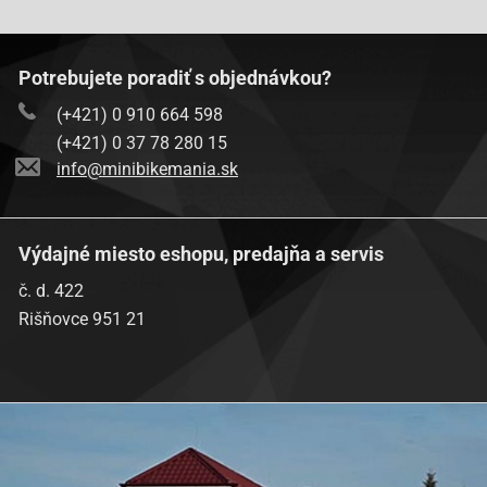
REX (Jinan Qingqi, Shenke)-RS 500 [QM50QT-6A(A)]
REX (Jinan Qingqi, Shenke)-RS 500 [QM50QT-6A(A)]
Potrebujete poradiť s objednávkou?
REX (Jinan Qingqi, Shenke)-RS 900 [QM50T-10A(A)]
(+421) 0 910 664 598
(+421) 0 37 78 280 15
REX (Jinan Qingqi, Shenke)-RS 900 [QM50T-10A(A)]
info@minibikemania.sk
BT18913
Výdajné miesto eshopu, predajňa a servis
č. d. 422
Rišňovce 951 21