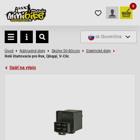
0
sk
Slovenčina
Úvod
Náhradné diely
Skútre 50-80ccm
Elektrické diely
Relé štartovacie pre Rex, Qingqi, V-Clic
Späť na výpis