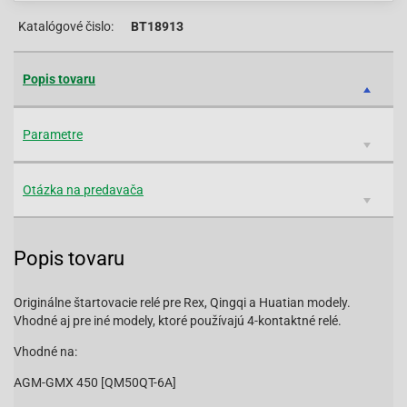
Katalógové čislo:
BT18913
Popis tovaru
Parametre
Otázka na predavača
Popis tovaru
Originálne štartovacie relé pre Rex, Qingqi a Huatian modely.
Vhodné aj pre iné modely, ktoré používajú 4-kontaktné relé.
Vhodné na:
AGM-GMX 450 [QM50QT-6A]