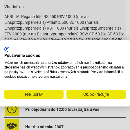
Vhodné na:
APRILIA: Pegaso 650 RS 250 RSV 1000 (nur als
Einspritzpumpenrelais) Atlantic 500 SL 1000 (nur als
Einspritzpumpenrelais) RST 1000 (nur als Einspritzpumpenrelais)
ETV 1000 (nur als Einspritzpumpenrelais) BSV: GP 50 Dio SP 50 Dio
CAGIVA: City 50 HONDA: Vision 50 GP 50 Dio SP 1990-1991 PK 50
Wallaroo Shadow 50 SC01 SR 50 X8RS X8RX ZX 50 SH 100 Bali 100
CN 250 Foresight 250 (passt in mehreren Honda-Rollern, bitte
Používame cookies
vergleichen) ITALJET: verschiedene Roller (bitte vergleichen)
Môžeme ich umiestniť na analýzu údajov o našich návštevníkoch, na
KYMCO: CX Super 50 ZX 50 Sniper 50 Cobra 50 K12 50 DJX 50 DJY
Čítať viac
zlepšenie našich webových stránok, zobrazovanie prispôsobeného obsahu a
50 DJW 50 PEUGEOT: Rapido 50 ST 50 FOX 50 Fox L 50 Metropolis
na poskytovanie skvelého zážitku z webových stránok. Pre viac informácií o
Speedfight 50/100 Buxy RS SV 50 Geo SV 100 Geo SV 125 Geo
cookies používame otvorené nastavenia.
RIZZATO: Carosello Hacker LC SUZUKI: AJ 50 ZZ AP50 R7 CP 50
Tune 50 ZZ 50 OEM-NR.: Aprilia: 8112523 821269 8212810
8224462 8224057 BSV: 38501-GN2-003 Cagiva: Y00-FA0-295 Y00-
Vybavený servis s odborným vyškoleným personálom
Nie, uprav
Ok, pokračujte
FA1-354 Honda: 38501-GN2-003/014 Kymco: 38501-GN2-003 001-
60-003 38501-GW2-900 001-69-208 Peugeot: 712956 724154
712645 Suzuki: 31800-29C00/03A00 25E00/16A10
Pri objednaní do 12:00 tovar zajtra u vás
Na trhu od roku 2007