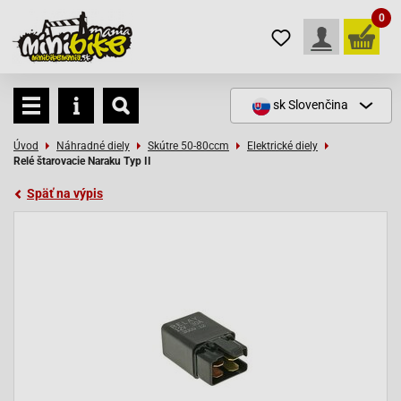
0
sk
Slovenčina
Úvod
Náhradné diely
Skútre 50-80ccm
Elektrické diely
Relé štarovacie Naraku Typ II
Späť na výpis