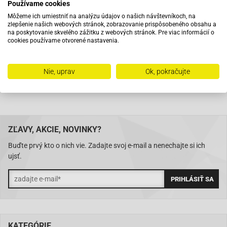
Používame cookies
Pri objednaní do 12:00 tovar zajtra u vás
Môžeme ich umiestniť na analýzu údajov o našich návštevníkoch, na
zlepšenie našich webových stránok, zobrazovanie prispôsobeného obsahu a
na poskytovanie skvelého zážitku z webových stránok. Pre viac informácií o
Na trhu od roku 2007
cookies používame otvorené nastavenia.
Skladom 11288 položiek
Nie, uprav
Ok, pokračujte
ZĽAVY, AKCIE, NOVINKY?
Buďte prvý kto o nich vie. Zadajte svoj e-mail a nenechajte si ich
ujsť.
KATEGÓRIE