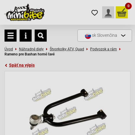
0
sk
Slovenčina
Úvod
Náhradné diely
Štvorkolky ATV, Quad
Podvozok a rám
Rameno pre Bashan horné ľavé
Späť na výpis