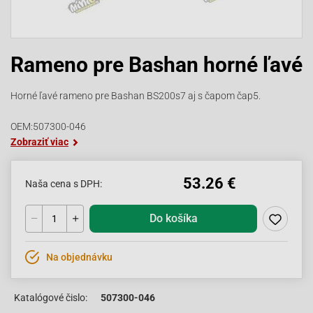
Rameno pre Bashan horné ľavé
Horné ľavé rameno pre Bashan BS200s7 aj s čapom čap5.
OEM:507300-046
Zobraziť viac
53.26 €
Naša cena s DPH:
Do košíka
Na objednávku
Katalógové čislo:
507300-046