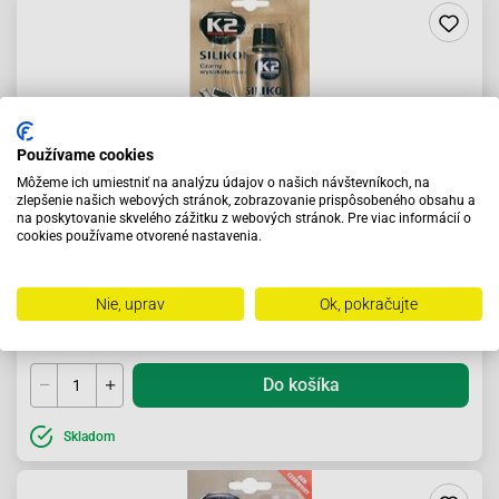
Používame cookies
Môžeme ich umiestniť na analýzu údajov o našich návštevníkoch, na
zlepšenie našich webových stránok, zobrazovanie prispôsobeného obsahu a
na poskytovanie skvelého zážitku z webových stránok. Pre viac informácií o
cookies používame otvorené nastavenia.
Tesniaci silikón čierny K2 do 350°C 21g
Nie, uprav
Ok, pokračujte
2.67 €
Do košíka
Skladom