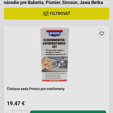
náradie pre Babetta, Pionier, Simson, Jawa Betka
FILTROVAŤ
Čistiaca sada Presto pre svetlomety
19.47 €