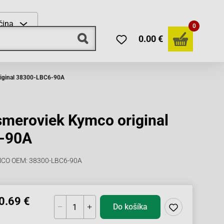
čina
0
0.00 €
riginal 38300-LBC6-90A
smeroviek Kymco original
-90A
YMCO OEM: 38300-LBC6-90A
0.69 €
Do košíka