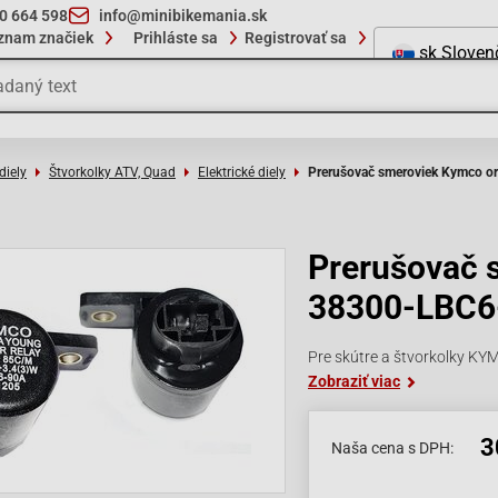
10 664 598
info@minibikemania.sk
znam značiek
Prihláste sa
Registrovať sa
sk
Sloven
diely
Štvorkolky ATV, Quad
Elektrické diely
Prerušovač smeroviek Kymco o
Prerušovač 
38300-LBC6
Pre skútre a štvorkolky K
Zobraziť viac
3
Naša cena s DPH: