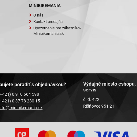
MINIBIKEMANIA
O nás
Kontakt predajňa
Upozornenie pre zákazníkov
Minibikemania.sk
Výdajné miesto eshopu,
bujete poradiť s objednávkou?
servis
(+421) 0 910 664 598
č. d. 422
(+421) 0 37 78 280 15
Rišňovce 951 21
info@minibikemania.sk