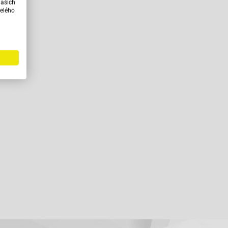
našich
elého