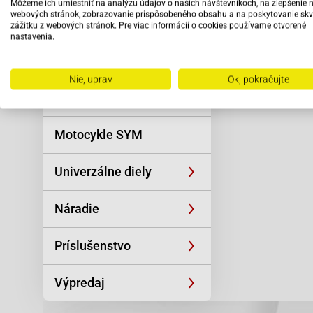
Môžeme ich umiestniť na analýzu údajov o našich návštevníkoch, na zlepšenie 
Reťaze
webových stránok, zobrazovanie prispôsobeného obsahu a na poskytovanie skv
zážitku z webových stránok. Pre viac informácií o cookies používame otvorené
nastavenia.
Oblečenie a
športová výstroj
Nie, uprav
Ok, pokračujte
Skútre SYM
Motocykle SYM
Univerzálne diely
Náradie
Príslušenstvo
Výpredaj