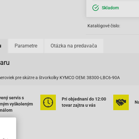
Skladom
Katalógové čislo:
u
Parametre
Otázka na predavača
varu
eroviek pre skútre a štvorkolky KYMCO OEM: 38300-LBC6-90A
ený servis s
Pri objednaní do 12:00
Na
rným vyškoleným
tovar zajtra u vás
onálom