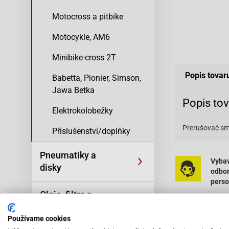
Motocross a pitbike
Motocykle, AM6
Minibike-cross 2T
Popis tovar
Babetta, Pionier, Simson,
Jawa Betka
Popis to
Elektrokolobežky
Prerušovač sm
Příslušenství/doplňky
Pneumatiky a
Vybav
disky
odbo
pers
Oleje, filtre a
kozmetika
Používame cookies