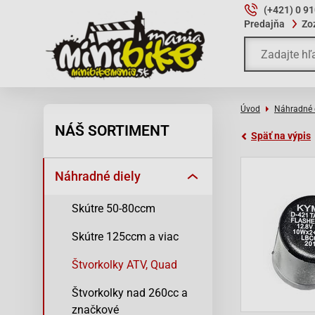
(+421) 0 9
Predajňa
Zo
Úvod
Náhradné 
NÁŠ SORTIMENT
Späť na výpis
Náhradné diely
Skútre 50-80ccm
Skútre 125ccm a viac
Štvorkolky ATV, Quad
Štvorkolky nad 260cc a
značkové