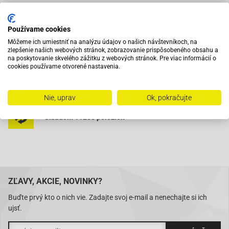
Vybavený servis s odborným vyškoleným personálom
Používame cookies
Môžeme ich umiestniť na analýzu údajov o našich návštevníkoch, na
zlepšenie našich webových stránok, zobrazovanie prispôsobeného obsahu a
Pri objednaní do 12:00 tovar zajtra u vás
na poskytovanie skvelého zážitku z webových stránok. Pre viac informácií o
cookies používame otvorené nastavenia.
Na trhu od roku 2007
Nie, uprav
Ok, pokračujte
Skladom 11288 položiek
ZĽAVY, AKCIE, NOVINKY?
Buďte prvý kto o nich vie. Zadajte svoj e-mail a nenechajte si ich
ujsť.