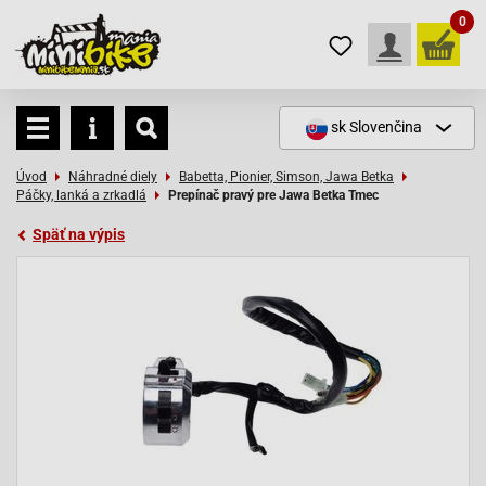
0
sk
Slovenčina
Úvod
Náhradné diely
Babetta, Pionier, Simson, Jawa Betka
Páčky, lanká a zrkadlá
Prepínač pravý pre Jawa Betka Tmec
Späť na výpis