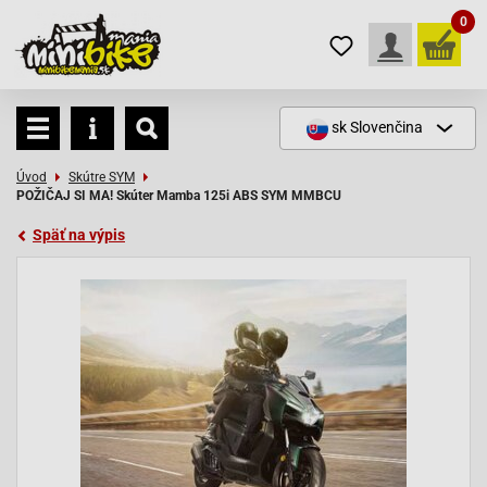
0
sk
Slovenčina
Úvod
Skútre SYM
POŽIČAJ SI MA! Skúter Mamba 125i ABS SYM MMBCU
Späť na výpis