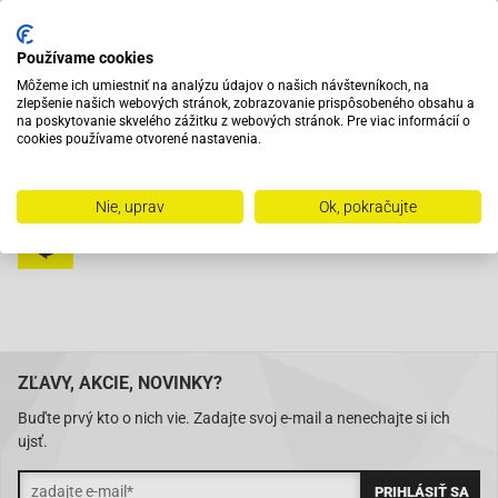
Vybavený servis s odborným vyškoleným personálom
Používame cookies
Môžeme ich umiestniť na analýzu údajov o našich návštevníkoch, na
zlepšenie našich webových stránok, zobrazovanie prispôsobeného obsahu a
Pri objednaní do 12:00 tovar zajtra u vás
na poskytovanie skvelého zážitku z webových stránok. Pre viac informácií o
cookies používame otvorené nastavenia.
Na trhu od roku 2007
Nie, uprav
Ok, pokračujte
Skladom 11288 položiek
ZĽAVY, AKCIE, NOVINKY?
Buďte prvý kto o nich vie. Zadajte svoj e-mail a nenechajte si ich
ujsť.