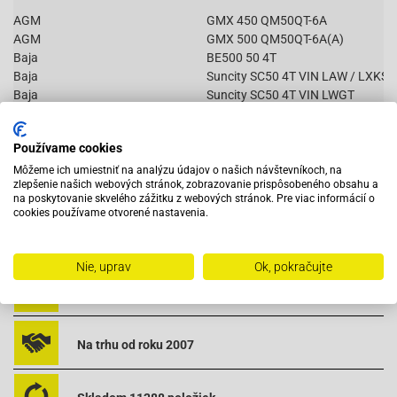
AGM
GMX 450 QM50QT-6A
AGM
GMX 500 QM50QT-6A(A)
Baja
BE500 50 4T
Baja
Suncity SC50 4T VIN LAW / LXKS
Baja
Suncity SC50 4T VIN LWGT
Baotian
BT49QT-11 Retro
Baotian
BT49QT-12A1 Rebel
Používame cookies
Baotian
BT49QT-12C1
Čítať viac
Baotian
BT49QT-12D Hero
Môžeme ich umiestniť na analýzu údajov o našich návštevníkoch, na
zlepšenie našich webových stránok, zobrazovanie prispôsobeného obsahu a
Baotian
BT49QT-12E Rocky
na poskytovanie skvelého zážitku z webových stránok. Pre viac informácií o
Baotian
BT49QT-12F Tanco
cookies používame otvorené nastavenia.
Baotian
BT49QT-12G
Vybavený servis s odborným vyškoleným personálom
Baotian
BT49QT-12P1 Tiger
Baotian
BT49QT-20A2
Nie, uprav
Ok, pokračujte
Baotian
BT49QT-2A Big Panther
Pri objednaní do 12:00 tovar zajtra u vás
Baotian
BT49QT-2C Falcon
Baotian
BT49QT-3
Baotian
BT49QT-6A1
Na trhu od roku 2007
Baotian
BT49QT-6A4
Baotian
BT49QT-6B1
Baotian
BT49QT-6B4