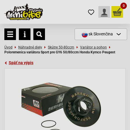
0
sk
Slovenčina
Úvod
Náhradné diely
Skútre 50-80ccm
Variátor a pohon
Poloremenica variátora Sport pre GY6 50/80ccm Honda Kymco Peugeot
Späť na výpis