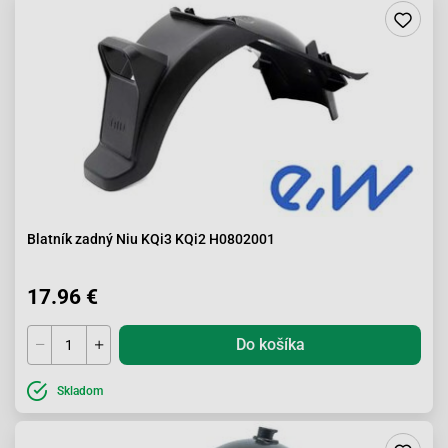
Blatník zadný Niu KQi3 KQi2 H0802001
17.96 €
Do košíka
Skladom