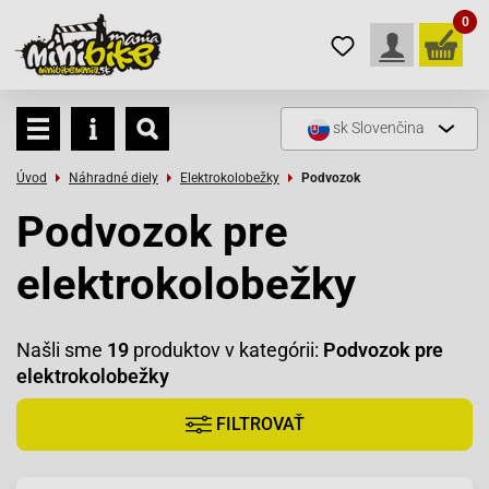
0
sk
Slovenčina
Úvod
Náhradné diely
Elektrokolobežky
Podvozok
Podvozok pre
elektrokolobežky
Našli sme
19
produktov v kategórii:
Podvozok pre
elektrokolobežky
FILTROVAŤ