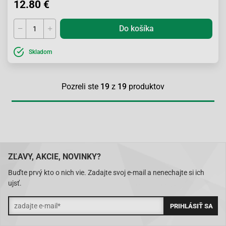
12.80 €
Do košíka
Skladom
Pozreli ste
19
z
19
produktov
ZĽAVY, AKCIE, NOVINKY?
Buďte prvý kto o nich vie. Zadajte svoj e-mail a nenechajte si ich
ujsť.