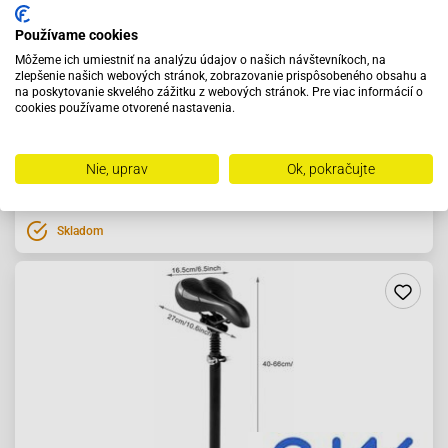
Používame cookies
Môžeme ich umiestniť na analýzu údajov o našich návštevníkoch, na
zlepšenie našich webových stránok, zobrazovanie prispôsobeného obsahu a
Rukoväte Progrip PG788 115mm 22/25mm trojfarebné
na poskytovanie skvelého zážitku z webových stránok. Pre viac informácií o
cookies používame otvorené nastavenia.
20.42 €
Nie, uprav
Ok, pokračujte
Vybrať variantu
Skladom