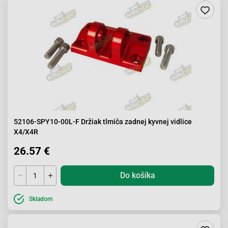
52106-SPY10-00L-F Držiak tlmiča zadnej kyvnej vidlice
X4/X4R
26.57 €
Do košíka
Skladom