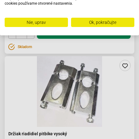
cookies používame otvorené nastavenia.
19.92 €
Nie, uprav
Ok, pokračujte
Do košíka
Skladom
Držiak riadidiel pitbike vysoký