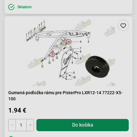
Skladom
Gumená podložka rámu pre PisterPro LXR12-14 77222-X5-
100
1.94 €
Do košíka