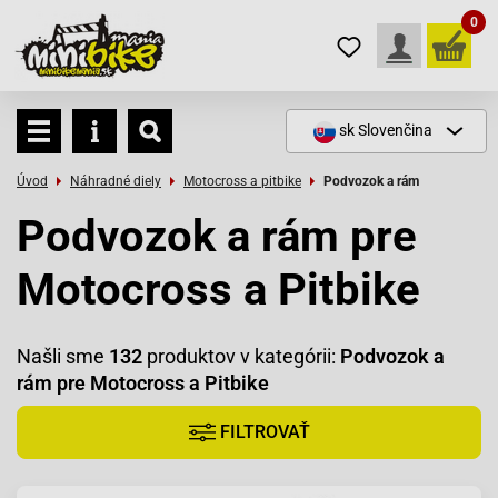
0
sk
Slovenčina
Úvod
Náhradné diely
Motocross a pitbike
Podvozok a rám
Podvozok a rám pre
Motocross a Pitbike
Našli sme
132
produktov v kategórii:
Podvozok a
rám pre Motocross a Pitbike
FILTROVAŤ