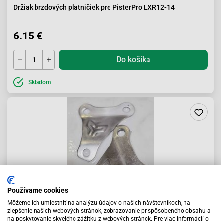
Držiak brzdových platničiek pre PisterPro LXR12-14
6.15 €
Do košíka
Skladom
Používame cookies
Môžeme ich umiestniť na analýzu údajov o našich návštevníkoch, na
zlepšenie našich webových stránok, zobrazovanie prispôsobeného obsahu a
na poskytovanie skvelého zážitku z webových stránok. Pre viac informácií o
Držiak motora PitsterPro LXR155