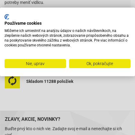
potreby meniť vidlicu.
Používame cookies
Vybavený servis s odborným vyškoleným personálom
Môžeme ich umiestniť na analýzu údajov o našich návštevníkoch, na
zlepšenie našich webových stránok, zobrazovanie prispôsobeného obsahu a
na poskytovanie skvelého zážitku z webových stránok. Pre viac informácií o
Pri objednaní do 12:00 tovar zajtra u vás
cookies používame otvorené nastavenia.
Na trhu od roku 2007
Nie, uprav
Ok, pokračujte
Skladom 11288 položiek
ZĽAVY, AKCIE, NOVINKY?
Buďte prvý kto o nich vie. Zadajte svoj e-mail a nenechajte si ich